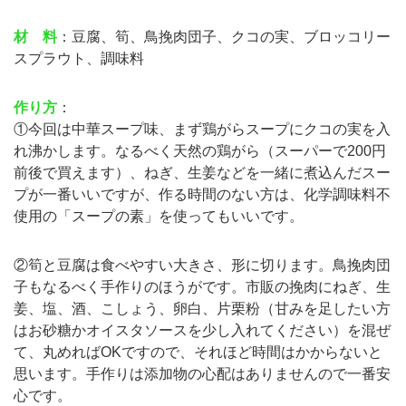
材 料
：豆腐、筍、鳥挽肉団子、クコの実、ブロッコリー
スプラウト、調味料
作り方
：
①今回は中華スープ味、まず鶏がらスープにクコの実を入
れ沸かします。なるべく天然の鶏がら（スーパーで200円
前後で買えます）、ねぎ、生姜などを一緒に煮込んだスー
プが一番いいですが、作る時間のない方は、化学調味料不
使用の「スープの素」を使ってもいいです。
②筍と豆腐は食べやすい大きさ、形に切ります。鳥挽肉団
子もなるべく手作りのほうがです。市販の挽肉にねぎ、生
姜、塩、酒、こしょう、卵白、片栗粉（甘みを足したい方
はお砂糖かオイスタソースを少し入れてください）を混ぜ
て、丸めればOKですので、それほど時間はかからないと
思います。手作りは添加物の心配はありませんので一番安
心です。