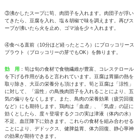
③沸かしたスープに筍、肉団子を入れます。肉団子が浮い
てきたら、豆腐を入れ、塩＆胡椒で味を調えます。再びス
ープが沸いたら火を止め、ゴマ油を少々入れます。
④食べる直前（10分ほど経ったところ）にブロッコリース
プラウト（ブロッコリーの芽でもOK）を飾ります。
効 用
：筍は旬の食材で食物繊維が豊富、コレステロール
を下げる作用があると言われています。豆腐は胃腸の熱を
取り除き、大豆の栄養分も頂けます。筍と豆腐は「涼性」
に対して、「温性」の鳥挽肉団子を入れることにより、五
気の偏りをなくします。また、鳥肉の栄養効果（疲労回復
など）にも期待します。鶏肉は「血虚」、「気虚」の証に
効くとしたら、度々登場するクコの実は津液（体内の水）
不足、血圧降下に効きます。これらの食材を組み合わせる
ことにより、デドックス、健脾益胃、体力回復、静心寧神
の効果が期待できます。