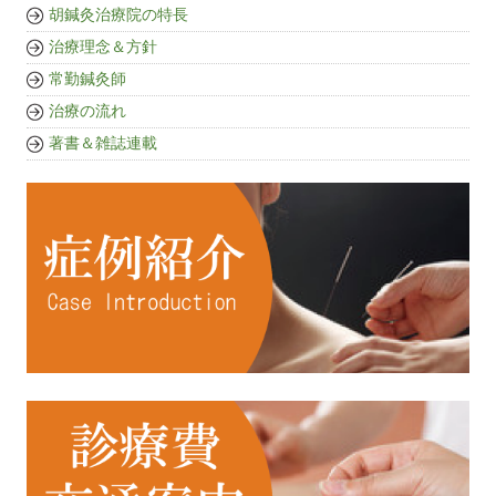
胡鍼灸治療院の特長
治療理念＆方針
常勤鍼灸師
治療の流れ
著書＆雑誌連載