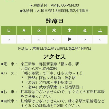
■診療受付：AM10:00-PM4:00
■休診日：木曜日/第1,3日曜日/第2,4月曜日
日
月
火
水
木
金
土
休
○
○
○
○
○
○
休診日：木曜日/第1,第3日曜日/第2,第4月曜日
■電 車：
京王新線・都営新宿線「幡ヶ谷」駅
北口から左へ徒歩30秒
■バ ス：
「幡ヶ谷駅」で下車、徒歩30秒～１分
＊（渋66）阿佐ヶ谷駅前～渋谷駅
＊（渋63）渋谷駅～中野駅南口
＊（宿44）武蔵境駅南口～新宿駅西口
■お 車：
駐車場はございませんので、すぐ近くの有料駐車場
をご利用ください。
■自転車：
駐輪場はございませんので、幡ヶ谷駅の駐輪場など
すぐ近くの駐輪場をご利用ください。