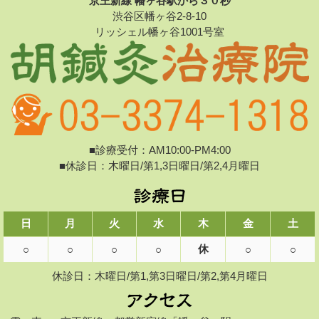
京王新線 幡ヶ谷駅から３０秒
渋谷区幡ヶ谷2-8-10
リッシェル幡ヶ谷1001号室
■診療受付：AM10:00-PM4:00
■休診日：木曜日/第1,3日曜日/第2,4月曜日
日
月
火
水
木
金
土
休
○
○
○
○
○
○
休診日：木曜日/第1,第3日曜日/第2,第4月曜日