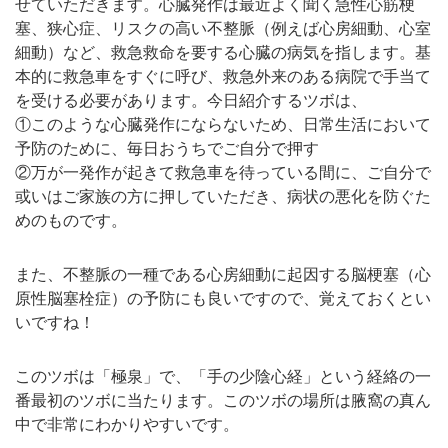
せていただきます。心臓発作は最近よく聞く急性心筋梗
塞、狭心症、リスクの高い不整脈（例えば心房細動、心室
細動）など、救急救命を要する心臓の病気を指します。基
本的に救急車をすぐに呼び、救急外来のある病院で手当て
を受ける必要があります。今日紹介するツボは、
①このような心臓発作にならないため、日常生活において
予防のために、毎日おうちでご自分で押す
②万が一発作が起きて救急車を待っている間に、ご自分で
或いはご家族の方に押していただき、病状の悪化を防ぐた
めのものです。
また、不整脈の一種である心房細動に起因する脳梗塞（心
原性脳塞栓症）の予防にも良いですので、覚えておくとい
いですね！
このツボは「極泉」で、「手の少陰心経」という経絡の一
番最初のツボに当たります。このツボの場所は腋窩の真ん
中で非常にわかりやすいです。