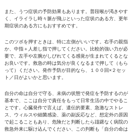
また、うつ症状の予防効果もあります。普段喉が渇きやす
く、イライラし時々脈が飛ぶといった症状のある方、更年
期症状のある方にもおすすめです。
このツボを押すときは、特に左側がいいです。右手の親指
か、中指＋人差し指で押してください。比較的強い力が必
要で、左手や左腕がしびれてくる感覚が生まれてくるとな
お良いです。救急の時は気分が良くなるまで押して（もら
って）ください。発作予防が目的なら、１００回×２セッ
ト／日がよいかと思います。
自分の命は自分で守る、未病の状態で発症を予防するのが
基本で、ここは自分で責任をもって日常生活の中でやるこ
とです。心臓発作で言えば、遺伝的要素、急激なストレ
ス、ウィルスや細菌感染、薬の副反応など、想定外の原因
で起こることもあり、危険だと判断したら躊躇なく病院の
救急外来に駆け込んでください、この判断も「自分の命は