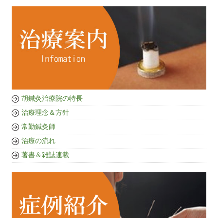
胡鍼灸治療院の特長
治療理念＆方針
常勤鍼灸師
治療の流れ
著書＆雑誌連載