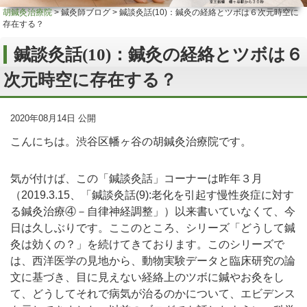
胡鍼灸治療院
>
鍼灸師ブログ
>
鍼談灸話(10)：鍼灸の経絡とツボは６次元時空に
存在する？
鍼談灸話(10)：鍼灸の経絡とツボは６
次元時空に存在する？
2020年08月14日 公開
こんにちは。渋谷区幡ヶ谷の胡鍼灸治療院です。
気が付けば、この「鍼談灸話」コーナーは昨年３月
（2019.3.15、「鍼談灸話(9):老化を引起す慢性炎症に対す
る鍼灸治療④－自律神経調整」）以来書いていなくて、今
日は久しぶりです。ここのところ、シリーズ「どうして鍼
灸は効くの？」を続けてきております。このシリーズで
は、西洋医学の見地から、動物実験データと臨床研究の論
文に基づき、目に見えない経絡上のツボに鍼やお灸をし
て、どうしてそれで病気が治るのかについて、エビデンス