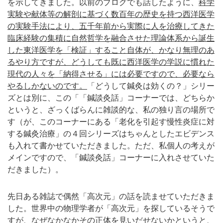
を示してきました。以前のブログでも話したように、
科学
実験や献体等の解剖に基づく数百年の歴史を持つ西洋医学
の実験手法により、五千年前から実際に人を治療してきた
臨床経験の集積に自然哲学を融合させた理論体系から誕生
した東洋医学を「検証」すること自体が、かなり無理のあ
るやり方ですが、どうしても既に西洋医学の学説に慣れた
現代の人々を「納得させる」には必要ですので、必要なら
やるしかないのです。
「どうして鍼灸は効くの？」シリー
ズとは別に、この「「鍼談灸話」コーナーでは、どちらか
というと、ざっくばらんに雑談的な、私の独り言の場所で
す（が、このコーナーにある「老化を引起す慢性炎症に対
する鍼灸治療」の４回シリーズはちゃんとしたエビデンス
も入れて書かせていただきました。ただ、私個人の考えが
メインですので、「鍼談灸話」コーナーに入れさせていた
だきました）。
先日ある雑誌で偶然「高次元」の話を読ませていただきま
した。世界中の物理学者が「高次元」を探しているそうで
すが、なぜなかなかその正体を見いだせないかというと、