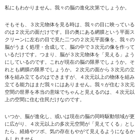
私にもわかりません。我々の脳の進化次第でしょうか。
そもそも、３次元物体を見る時は、我々の目に映っている
のは２次元の面だけです。目の奥にある網膜という平面ス
クリーンに左右の目で見た二つの２次元平面像を、我々の
脳がうまく処理・合成して、脳の中で３次元の像を作って
いるだけです。つまり、脳が３次元物体を「見える」よう
にしているのです。これが現在の脳の限界でしょうか。そ
れとも網膜の限界でしょうか。２次元の面から３次元の立
体を組み立てるのはできますが、４次元以上の物体を組み
立てる能力はまだ我々にはありません。我々が住む３次元
空間の世界を本当の意味でちゃんと見えるのは、４次元以
上の空間に住む住民だけなのです。
いつか、脳が進化し、或いは現在の脳の同時駆動領域が更
に広がり、４次元以上の多次元空間が「見えてくる」とし
たら、経絡やツボ、気の存在もやがて見えるようになるか
もしれません。