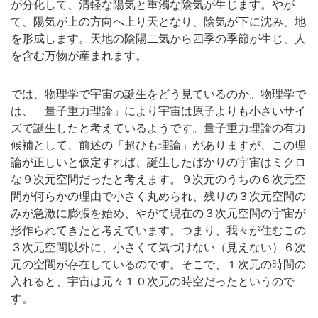
が分化して、清軽な陽気と重濁な陰気が生じます。やが
て、陽気が上の方向へ上り天となり、陰気が下に沈み、地
を形成します。天地の陰陽二気から四季の季節が生じ、人
を含む万物が産まれます。
では、物理学で宇宙の誕生をどう見ているのか。物理学で
は、「量子重力理論」により宇宙は原子よりも小さいサイ
ズで誕生したと考えているようです。量子重力理論の有力
候補として、前述の「超ひも理論」がありますが、この理
論が正しいと仮定すれば、誕生したばかりの宇宙はミクロ
な９次元空間だったと考えます。９次元のうちの６次元空
間が何らかの理由で小さく丸められ、残りの３次元空間の
みが急激に膨張を始め、やがて現在の３次元空間の宇宙が
形作られてきたと考えています。つまり、我々が住むこの
３次元空間以外に、小さくて気づけない（見えない）６次
元の空間が存在しているのです。そこで、１次元の時間の
入れると、宇宙は元々１０次元の時空だったというので
す。