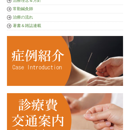
治療理念＆方針
常勤鍼灸師
治療の流れ
著書＆雑誌連載