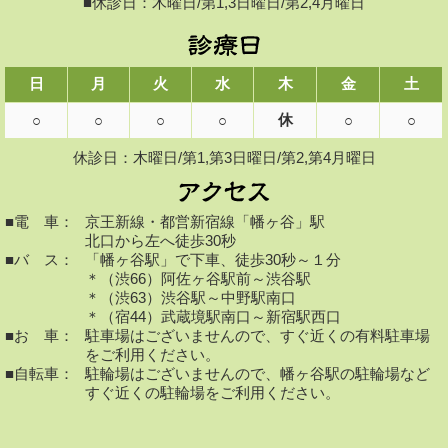
■休診日：木曜日/第1,3日曜日/第2,4月曜日
日
月
火
水
木
金
土
休
○
○
○
○
○
○
休診日：木曜日/第1,第3日曜日/第2,第4月曜日
■電 車：
京王新線・都営新宿線「幡ヶ谷」駅
北口から左へ徒歩30秒
■バ ス：
「幡ヶ谷駅」で下車、徒歩30秒～１分
＊（渋66）阿佐ヶ谷駅前～渋谷駅
＊（渋63）渋谷駅～中野駅南口
＊（宿44）武蔵境駅南口～新宿駅西口
■お 車：
駐車場はございませんので、すぐ近くの有料駐車場
をご利用ください。
■自転車：
駐輪場はございませんので、幡ヶ谷駅の駐輪場など
すぐ近くの駐輪場をご利用ください。