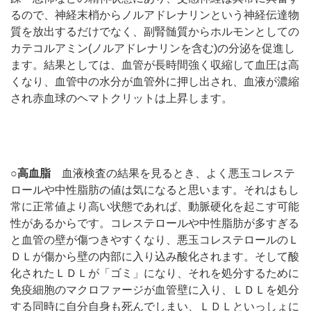
るので、神経末梢からノルアドレナリンという神経伝達物
質を放出するだけでなく、副腎髄質からホルモンとしての
カテコルアミン(ノルアドレナリンを含む)の分泌を促進し
ます。結果としては、血管が長時間強く収縮して血圧は高
くなり、血管中の水分が血管外に押し出され、血液が濃縮
され赤血球のヘマトクリットは上昇します。
○高血脂
血液検査の結果を見るとき、よく悪玉コレステ
ロールや中性脂肪の値は気になると思います。それはもし
常に正常値より高い状態であれば、動脈硬化を起こす可能
性があるからです。コレステロールや中性脂肪が多すぎる
と血管の壁が傷つきやすくなり、悪玉コレステロールのＬ
ＤＬが傷から壁の内部に入り込み酸化されます。そして酸
化されたＬＤＬが「ゴミ」になり、それを処分するために
免疫細胞のマクロファージが血管壁に入り、ＬＤＬを処分
する同時に自分自身も死んでしまい、ＬＤＬといっしょに