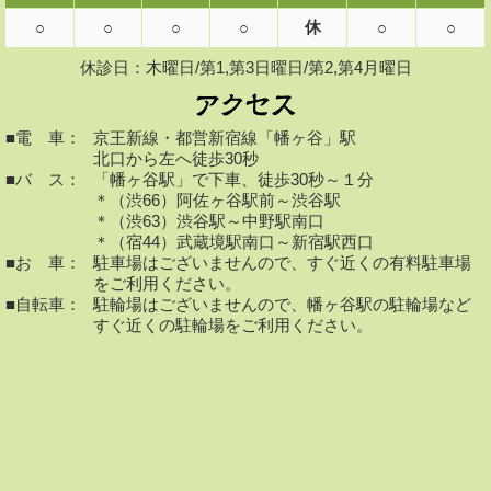
休
○
○
○
○
○
○
休診日：木曜日/第1,第3日曜日/第2,第4月曜日
■電 車：
京王新線・都営新宿線「幡ヶ谷」駅
北口から左へ徒歩30秒
■バ ス：
「幡ヶ谷駅」で下車、徒歩30秒～１分
＊（渋66）阿佐ヶ谷駅前～渋谷駅
＊（渋63）渋谷駅～中野駅南口
＊（宿44）武蔵境駅南口～新宿駅西口
■お 車：
駐車場はございませんので、すぐ近くの有料駐車場
をご利用ください。
■自転車：
駐輪場はございませんので、幡ヶ谷駅の駐輪場など
すぐ近くの駐輪場をご利用ください。