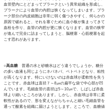
血管壁内にとどまってプラークという異常組織を形成し、
プラークにより血管の内腔は狭くなってしまいます。プラ
ーク部分の内皮細胞は非常に弱く傷つきやすく、何らかの
原因で破れると、それを塞ぐために血小板が集まってきて
血栓を作り、血管の内腔が更に狭くなります。血管の狭窄
が進んで完全に詰まってしまうと、脳梗塞・心筋梗塞を起
こす恐れがあります。
○高血糖
普通の水と砂糖水はどう違うでしょうか。糖分
の多い血液も同じようにネバネバ、ベトベトとなり、粘性
が高くなります。特にいけないのは赤血球が柔軟性を失う
ことです。赤血球は直径７～8㎛の扁平な袋で中心部が凹
んでいます。毛細血管の直径は5～10㎛で、しばしば赤血
球より細いところがあります。しかし、赤血球は非常に柔
軟性があるので、形を変えながらちゃんと細い毛細血管を
通って酸素を組織に届けようとします。ところで、血糖値