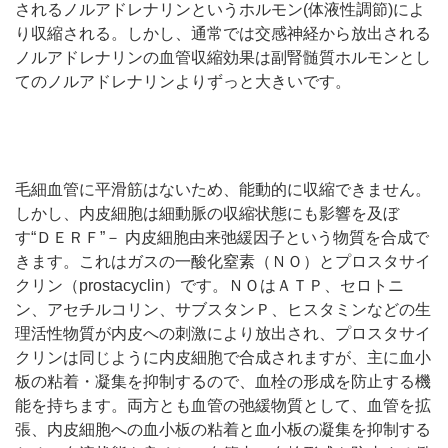
されるノルアドレナリンというホルモン(体液性調節)によ
り収縮される。しかし、通常では交感神経から放出される
ノルアドレナリンの血管収縮効果は副腎髄質ホルモンとし
てのノルアドレナリンよりずっと大きいです。
毛細血管に平滑筋はないため、能動的に収縮できません。
しかし、内皮細胞は細動脈の収縮状態にも影響を及ぼ
す“ＤＥＲＦ”－ 内皮細胞由来弛緩因子という物質を合成で
きます。これはガスの一酸化窒素（ＮＯ）とプロスタサイ
クリン（prostacyclin）です。ＮＯはＡＴＰ、セロトニ
ン、アセチルコリン、サブスタンＰ、ヒスタミンなどの生
理活性物質が内皮への刺激により放出され、プロスタサイ
クリンは同じように内皮細胞で合成されますが、主に血小
板の粘着・凝集を抑制するので、血栓の形成を防止する機
能を持ちます。両方とも血管の弛緩物質として、血管を拡
張、内皮細胞への血小板の粘着と血小板の凝集を抑制する