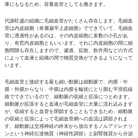
庫にもなるため、容量血管としても働きます。
代謝旺盛の組織に毛細血管がたくさん存在します。毛細血
管は内皮細胞（単層扁平上皮細胞）でできていて、毛細血
管に透過性があるのは、その内皮細胞に多数の小孔があ
り、有窓内皮細胞ともいいます。それに内皮細胞の間に細
胞間隙も存在しますので、濾過、拡散、飲作用などの方式
によって血液と組織の間で物質交換ができるようになって
います。
毛細血管と接続する最も細い動脈は細動脈で、内膜・中
膜・外膜からなり、中膜は内膜を輪状にとり囲む平滑筋線
維でできているので、細動脈の収縮と拡張につとめます。
細動脈が拡張すると血液が毛細血管に大量に流れ込みます
が、収縮すると血管を閉鎖することもできるため、細動脈
の収縮と拡張によって毛細血管網への血流は調節されま
す。細動脈は交感神経の終末から放出するノルアドレナリ
ンという神経伝達物質（神経性調節）と副腎髄質から分泌