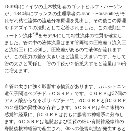
1839年にドイツの土木技術者のゴットヒルフ・ハーゲン
が、1840年にフランスの生理学者のJean・Poiseuilleがそ
れぞれ粘性流体の流速分布原理を見出し、その後この原理
をポアズイユの法則として定着されました。この法則はニ
*10
ュートン流体
をモデルにして粘性流体の性質を確立し
ました。管の中の液体流量はまず管両端の圧較差（流入圧
と流出圧）に比例し、圧較差があるので液体が流れます
が、この圧力の差が大きいほど流量も大きいです。そして
管の太さと関係し、管の半径が２倍拡大すると流量は16倍
に増えます。
血管の太さに強く影響する物質があります、カルシトニン
遺伝子関連ペプチド（ＣＧＲＰ）です。ＣＧＲＰは37個の
アミノ酸からなるポリペプチドで、αＣＧＲＰとβＣＧＲＰ
の２種類の異性体が存在します。αＣＧＲＰは主に末梢の
感覚神経系に、βＣＧＲＰはおもに腸管の神経系に分布し
ます。αＣＧＲＰは無髄および直径の細い有髄神経線維の
脊髄後根神経節で産生され、体への侵害刺激が発生すると