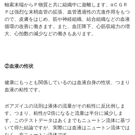
軸索末端からＰ物質と共に組織中に遊離します。αＣＧＲ
Ｐは強烈な末梢血管の拡張、血管透過性の亢進作用をもつ
ので、皮膚をはじめ、筋や神経組織、結合組織などの血液
循環の改善に働きます。また、血圧降下、心筋収縮力の増
大、心拍数の減少などの働きもあります。
②血液の性状
健康にもっとも関係しているのは血液自身の性状、つまり
血液の粘性です。
ポアズイユの法則は液体の流量がその粘性に反比例しま
す。つまり、粘性が2倍になると流量は半分に減少しま
す。このテストデータはあくまでもニュートン流体に基づ
いて得た結論ですが、実際には血液はニュートン流体では
なく、非ニュートン流体です。