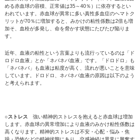
める赤血球の容積、正常値は35～40％）に依存するとい
われています。赤血球が異常に多い真性多血症のヘマトク
リットが70％に増加すると、みかけの粘性係数は2倍も増
加そ、血栓が多発し、命を脅かす状態にたびたび陥りま
す。
近年、血液の粘性という言葉よりも流行っているのは「ド
ロドロ血液」とか「ネバネバ血液」です。「ドロドロ」も
「ネバネバ」も血液は粘度が高く、流れが悪いことを意味
しています。ドロドロ、ネバネバ血液の原因は以下のよう
と考えられます。
○ストレス
強い精神的ストレスを抱えると赤血球は増加
します。赤血球の異常増加により血液のみかけ粘性係数は
高くなります。精神的ストレスは不安・心配・悩み・焦
躁・恐怖などの精神状態にあり、交感神経は異常に興奮す