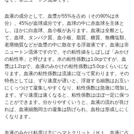
血液の成分として、血漿が55%を占め（その90%は水
分）、45%が血球成分です。血球の中に赤血球を主体と
し、ほかに白血球、血小板があります。血液は全般とし
て、血球、タンパク質、血小板、脂質、糖質、無機塩類、
老廃物質などが血漿の中に散在する浮遊液です。血液は非
ニュートン流体ですので、その粘性値をしばしば「みかけ
の粘性率」と呼びます。水の粘性係数は1.0cpですが、血
漿は1.2cpで、血液のみかけの粘性係数は5.0cpくらいにな
ります。血液の粘性係数は流速に従って変わります。その
特色としては、ずり速度が遅いと、浮遊する細胞はお互い
にくっつけて凝集しやすくなり、粘性係数は急激に増加し
ます。ずり速度は速くなると、粘性係数はほぼ一定に保つ
ことができます。分かりやすくいうと、血液の流れが良け
れば、血液細胞同士の凝集は防げられ、血栓は形成しにく
くなります。
血液のみかけ粘度は主にヘマトクリット（Ｈｔ、血液に占