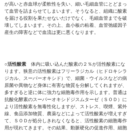
が高いと赤血球が柔軟性を失い、細い毛細血管にとどまっ
て血管を詰まらせてしまいます。そうなると、組織に酸素
を届ける役割を果たせないだけでなく、毛細血管までを破
壊してしまいます。その上、血小板の粘着、血管弛緩因子
産生の障害などで血流は更に悪くなります。
○活性酸素
体内に吸い込んだ酸素の２％が活性酸素にな
ります。狭意の活性酸素はフリーラジカル（ヒドロキシラ
ジカル、スーパーオキシド）で、細菌・ウイルスなどの病
原菌や異物など身体に有害な物質を分解してくれますが、
多すぎると逆に体に強力な細胞毒作用を示します。普通は
抗酸化酵素のスーパーオキシドジスムターゼ（ＳＯＤ）に
より活性酸素を無毒性化しますが、ストレス、喫煙、紫外
線、食品添加物質、農薬などによって活性酸素が増えすぎ
て、ＳＯＤが処分しきれなくなると、活性酸素の細胞毒作
用が現れてきます。その結果、動脈硬化の促進作用、細胞