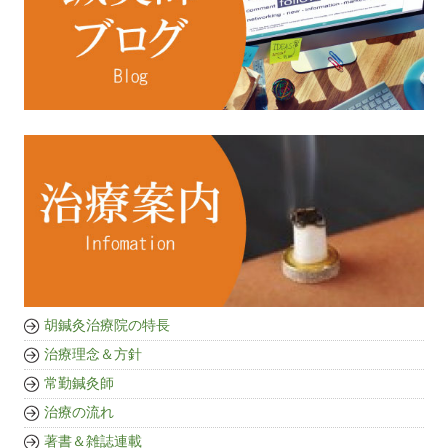
胡鍼灸治療院の特長
治療理念＆方針
常勤鍼灸師
治療の流れ
著書＆雑誌連載