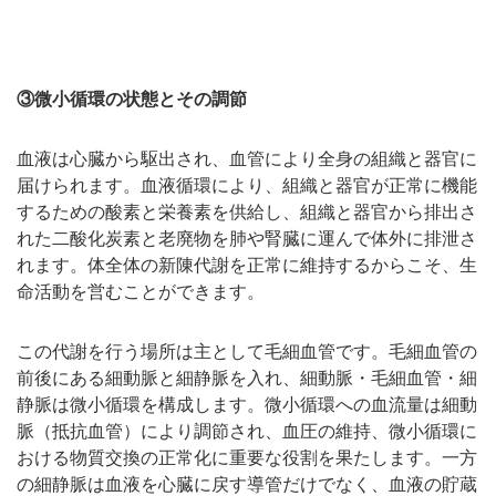
③微小循環の状態とその調節
血液は心臓から駆出され、血管により全身の組織と器官に
届けられます。血液循環により、組織と器官が正常に機能
するための酸素と栄養素を供給し、組織と器官から排出さ
れた二酸化炭素と老廃物を肺や腎臓に運んで体外に排泄さ
れます。体全体の新陳代謝を正常に維持するからこそ、生
命活動を営むことができます。
この代謝を行う場所は主として毛細血管です。毛細血管の
前後にある細動脈と細静脈を入れ、細動脈・毛細血管・細
静脈は微小循環を構成します。微小循環への血流量は細動
脈（抵抗血管）により調節され、血圧の維持、微小循環に
おける物質交換の正常化に重要な役割を果たします。一方
の細静脈は血液を心臓に戻す導管だけでなく、血液の貯蔵