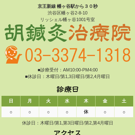
京王新線 幡ヶ谷駅から３０秒
渋谷区幡ヶ谷2-8-10
リッシェル幡ヶ谷1001号室
■診療受付：AM10:00-PM4:00
■休診日：木曜日/第1,3日曜日/第2,4月曜日
日
月
火
水
木
金
土
休
○
○
○
○
○
○
休診日：木曜日/第1,第3日曜日/第2,第4月曜日