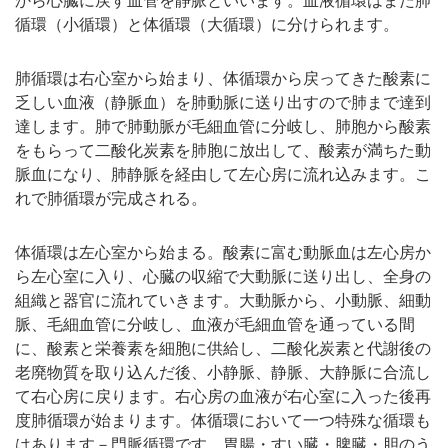
から心臓に戻す血管を静脈といいます。血液循環はまた肺
循環（小循環）と体循環（大循環）に分けられます。
肺循環は右心室から始まり、体循環から戻ってきた酸素に
乏しい血液（静脈血）を肺動脈に送り出すので肺まで達到
達します。肺で肺動脈が毛細血管に分岐し、肺胞から酸素
をもらって二酸化炭素を肺胞に放出して、酸素が満ちた動
脈血になり、肺静脈を経由して左心房に流れ込みます。こ
れで肺循環が完成される。
体循環は左心室から始まる。酸素に富む動脈血は左心房か
ら左心室に入り、心臓の収縮で大動脈に送り出し、全身の
組織と器官に流れていきます。大動脈から、小動脈、細動
脈、毛細血管に分岐し、血液が毛細血管を通っている間
に、酸素と栄養素を細胞に供給し、二酸化炭素と代謝後の
老廃物質を取り込んだ後、小静脈、静脈、大静脈に合流し
て右心房に戻ります。右心房の血液が右心室に入った後再
度肺循環が始まります。体循環において一つ特殊な循環も
はあります－門脈循環です。胃腸・すい臓・脾臓・胆のう