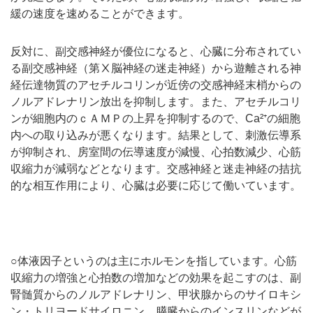
緩の速度を速めることができます。
反対に、副交感神経が優位になると、心臓に分布されてい
る副交感神経（第Ⅹ脳神経の迷走神経）から遊離される神
経伝達物質のアセチルコリンが近傍の交感神経末梢からの
ノルアドレナリン放出を抑制します。また、アセチルコリ
ンが細胞内のｃＡＭＰの上昇を抑制するので、Ca²⁺の細胞
内への取り込みが悪くなります。結果として、刺激伝導系
が抑制され、房室間の伝導速度が減慢、心拍数減少、心筋
収縮力が減弱などとなります。交感神経と迷走神経の拮抗
的な相互作用により、心臓は必要に応じて働いています。
○体液因子というのは主にホルモンを指しています。心筋
収縮力の増強と心拍数の増加などの効果を起こすのは、副
腎髄質からのノルアドレナリン、甲状腺からのサイロキシ
ン・トリヨードサイロニン、膵臓からのインスリンなどが