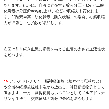
あります。ほかに、血液に存在する酸素分圧(Pao₂)と二酸
化炭素の分圧(Paco₂)により、心筋の収縮力も変化しま
す。低酸素や高二酸化炭素（酸欠状態）の場合、心筋収縮
力が増強し、心拍数が増加します。
次回は引き続き血流に影響を与える血管の太さと血液性状
を述べます。
*
９
ノルアドレナリン：脳神経細胞（脳幹の青斑核など）
や交感神経節後線維末端から放出し、神経伝達物質として
働きます。一方、副腎皮質もホルモンとしてノルアドレナ
リンを生成し、交感神経の刺激で分泌を増やします。