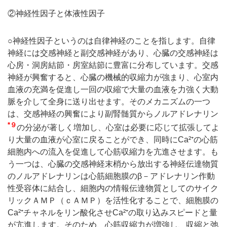
②神経性因子と体液性因子
○神経性因子というのは自律神経のことを指します。自律
神経には交感神経と副交感神経があり、心臓の交感神経は
心房・洞房結節・房室結節に豊富に分布しています。交感
神経が興奮すると、心臓の機械的収縮力が強まり、心室内
血液の充満を促進し一回の収縮で大量の血液を力強く大動
脈を介して全身に送り出せます。そのメカニズムの一つ
は、交感神経の興奮により副腎髄質からノルアドレナリン
*９
の分泌が著しく増加し、心室は必要に応じて拡張してよ
り大量の血液が心室に戻ることができ、同時にCa²⁺の心筋
細胞内への流入を促進して心筋収縮力を亢進させます。も
う一つは、心臓の交感神経末梢から放出する神経伝達物質
のノルアドレナリンは心筋細胞膜のβ－アドレナリン作動
性受容体に結合し、細胞内の情報伝達物質としてのサイク
リックＡＭＰ（ｃＡＭＰ）を活性化することで、細胞膜の
Ca²⁺チャネルをリン酸化させCa²⁺の取り込みスピードと量
が亢進します。そのため、心筋収縮力が増強し、収縮と弛