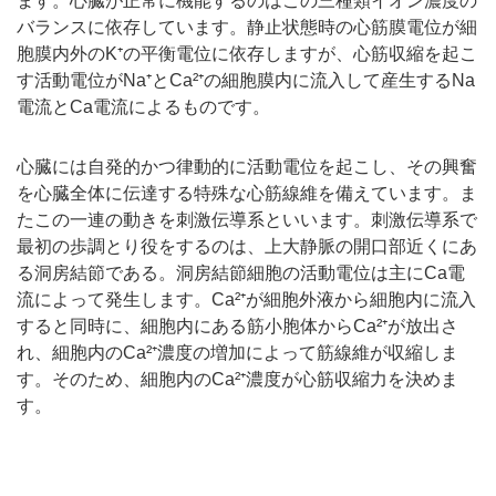
ます。心臓が正常に機能するのはこの三種類イオン濃度の
バランスに依存しています。静止状態時の心筋膜電位が細
胞膜内外のK⁺の平衡電位に依存しますが、心筋収縮を起こ
す活動電位がNa⁺とCa²⁺の細胞膜内に流入して産生するNa
電流とCa電流によるものです。
心臓には自発的かつ律動的に活動電位を起こし、その興奮
を心臓全体に伝達する特殊な心筋線維を備えています。ま
たこの一連の動きを刺激伝導系といいます。刺激伝導系で
最初の歩調とり役をするのは、上大静脈の開口部近くにあ
る洞房結節である。洞房結節細胞の活動電位は主にCa電
流によって発生します。Ca²⁺が細胞外液から細胞内に流入
すると同時に、細胞内にある筋小胞体からCa²⁺が放出さ
れ、細胞内のCa²⁺濃度の増加によって筋線維が収縮しま
す。そのため、細胞内のCa²⁺濃度が心筋収縮力を決めま
す。