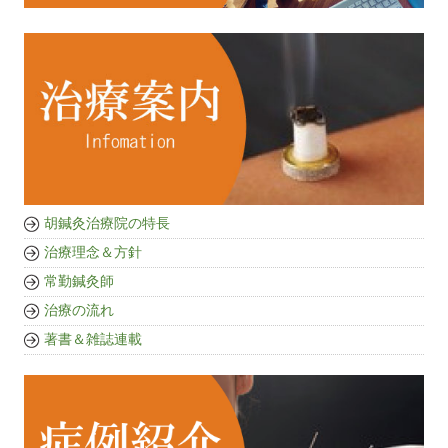
胡鍼灸治療院の特長
治療理念＆方針
常勤鍼灸師
治療の流れ
著書＆雑誌連載