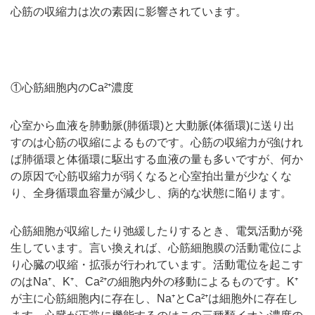
心筋の収縮力は次の素因に影響されています。
①心筋細胞内のCa²⁺濃度
心室から血液を肺動脈(肺循環)と大動脈(体循環)に送り出
すのは心筋の収縮によるものです。心筋の収縮力が強けれ
ば肺循環と体循環に駆出する血液の量も多いですが、何か
の原因で心筋収縮力が弱くなると心室拍出量が少なくな
り、全身循環血容量が減少し、病的な状態に陥ります。
心筋細胞が収縮したり弛緩したりするとき、電気活動が発
生しています。言い換えれば、心筋細胞膜の活動電位によ
り心臓の収縮・拡張が行われています。活動電位を起こす
のはNa⁺、K⁺、Ca²⁺の細胞内外の移動によるものです。K⁺
が主に心筋細胞内に存在し、Na⁺とCa²⁺は細胞外に存在し