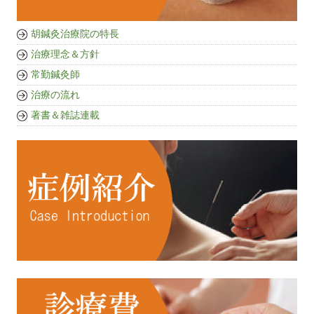
胡鍼灸治療院の特長
治療理念＆方針
常勤鍼灸師
治療の流れ
著書＆雑誌連載