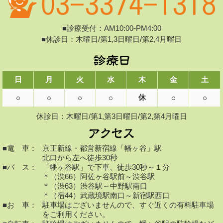
■診療受付：AM10:00-PM4:00
■休診日：木曜日/第1,3日曜日/第2,4月曜日
日
月
火
水
木
金
土
休
○
○
○
○
○
○
休診日：木曜日/第1,第3日曜日/第2,第4月曜日
■電 車：
京王新線・都営新宿線「幡ヶ谷」駅
北口から左へ徒歩30秒
■バ ス：
「幡ヶ谷駅」で下車、徒歩30秒～１分
＊（渋66）阿佐ヶ谷駅前～渋谷駅
＊（渋63）渋谷駅～中野駅南口
＊（宿44）武蔵境駅南口～新宿駅西口
■お 車：
駐車場はございませんので、すぐ近くの有料駐車場
をご利用ください。