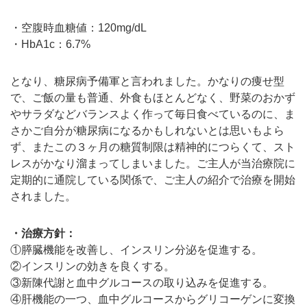
・空腹時血糖値：120mg/dL
・HbA1c：6.7%
となり、糖尿病予備軍と言われました。かなりの痩せ型
で、ご飯の量も普通、外食もほとんどなく、野菜のおかず
やサラダなどバランスよく作って毎日食べているのに、ま
さかご自分が糖尿病になるかもしれないとは思いもよら
ず、またこの３ヶ月の糖質制限は精神的につらくて、スト
レスがかなり溜まってしまいました。ご主人が当治療院に
定期的に通院している関係で、ご主人の紹介で治療を開始
されました。
・治療方針：
①膵臓機能を改善し、インスリン分泌を促進する。
②インスリンの効きを良くする。
③新陳代謝と血中グルコースの取り込みを促進する。
④肝機能の一つ、血中グルコースからグリコーゲンに変換