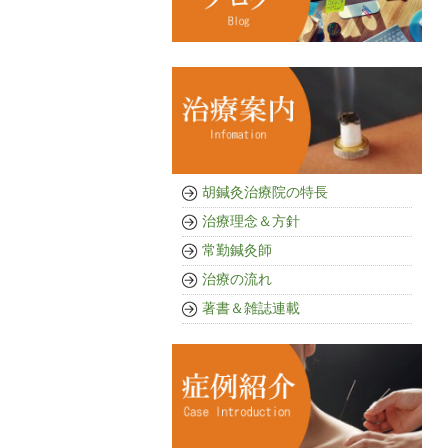
胡鍼灸治療院の特長
治療理念＆方針
常勤鍼灸師
治療の流れ
著書＆雑誌連載