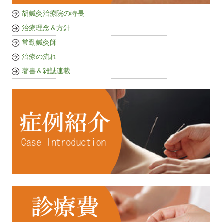
胡鍼灸治療院の特長
治療理念＆方針
常勤鍼灸師
治療の流れ
著書＆雑誌連載