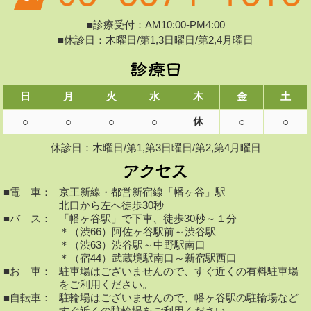
■診療受付：AM10:00-PM4:00
■休診日：木曜日/第1,3日曜日/第2,4月曜日
日
月
火
水
木
金
土
休
○
○
○
○
○
○
休診日：木曜日/第1,第3日曜日/第2,第4月曜日
■電 車：
京王新線・都営新宿線「幡ヶ谷」駅
北口から左へ徒歩30秒
■バ ス：
「幡ヶ谷駅」で下車、徒歩30秒～１分
＊（渋66）阿佐ヶ谷駅前～渋谷駅
＊（渋63）渋谷駅～中野駅南口
＊（宿44）武蔵境駅南口～新宿駅西口
■お 車：
駐車場はございませんので、すぐ近くの有料駐車場
をご利用ください。
■自転車：
駐輪場はございませんので、幡ヶ谷駅の駐輪場など
すぐ近くの駐輪場をご利用ください。