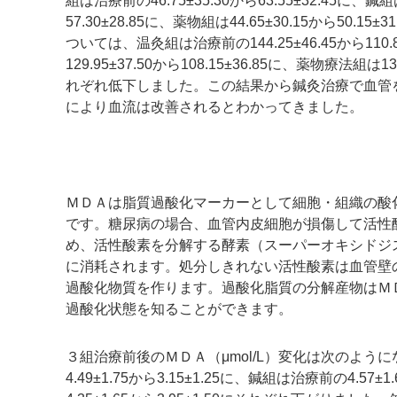
組は治療前の46.75±35.30から63.55±32.45に、鍼組
57.30±28.85に、薬物組は44.65±30.15から50.15
ついては、温灸組は治療前の144.25±46.45から110
129.95±37.50から108.15±36.85に、薬物療法組は135
れぞれ低下しました。この結果から鍼灸治療で血管
により血流は改善されるとわかってきました。
ＭＤＡは脂質過酸化マーカーとして細胞・組織の酸
です。糖尿病の場合、血管内皮細胞が損傷して活性
め、活性酸素を分解する酵素（スーパーオキシドジ
に消耗されます。処分しきれない活性酸素は血管壁
過酸化物質を作ります。過酸化脂質の分解産物はＭ
過酸化状態を知ることができます。
３組治療前後のＭＤＡ（μmol/L）変化は次のよう
4.49±1.75から3.15±1.25に、鍼組は治療前の4.57±