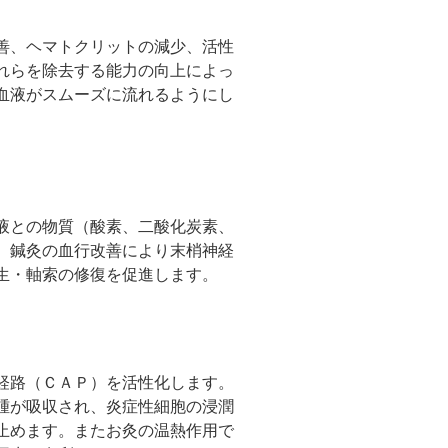
善、ヘマトクリットの減少、活性
れらを除去する能力の向上によっ
血液がスムーズに流れるようにし
液との物質（酸素、二酸化炭素、
。鍼灸の血行改善により末梢神経
生・軸索の修復を促進します。
経路（ＣＡＰ）を活性化します。
腫が吸収され、炎症性細胞の浸潤
止めます。またお灸の温熱作用で