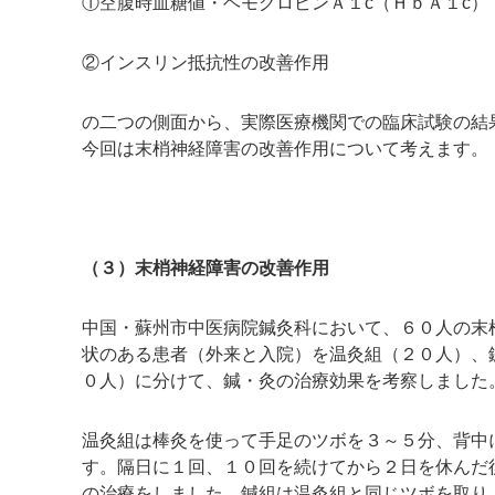
①空腹時血糖値・ヘモグロビンＡ１c（ＨｂＡ１c）
②インスリン抵抗性の改善作用
の二つの側面から、実際医療機関での臨床試験の結
今回は末梢神経障害の改善作用について考えます。
（３）末梢神経障害の改善作用
中国・蘇州市中医病院鍼灸科において、６０人の末
状のある患者（外来と入院）を温灸組（２０人）、
０人）に分けて、鍼・灸の治療効果を考察しました
温灸組は棒灸を使って手足のツボを３～５分、背中
す。隔日に１回、１０回を続けてから２日を休んだ
の治療をしました。鍼組は温灸組と同じツボを取り