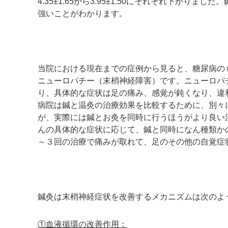
4.35±1.65から3.95±1.50にそれぞれ下がりま
強いことがわかります。
当院における現在までの症例から見ると、糖尿病の
ニューロパチー（末梢神経障害）です。ニューロパ
り、具体的な症状は足の痛み、感覚が鈍くなり、違
病院は鍼と温灸の治療効果を比較するために、別々
が、実際には鍼とお灸を同時に行うほうがより良い
んの具体的な症状に応じて、鍼と同時になん種類か
～３回の治療で痛みが取れて、足のその他の自覚症
鍼灸は末梢神経症状を改善するメカニズムは次のよ
①血液循環の改善作用：