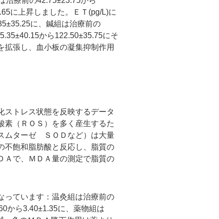
は治療前の42.75±23.75から
±31.65に上昇しました。ＥＴ(pg/L)に
.85±35.25に、鍼組は治療前の
.35±40.15から122.50±35.75にそ
を拡張し、血小板の凝集抑制作用
化ストレス状態を反映するデータ
酸素（ＲＯＳ）を多く産生するた
スムターゼ ＳＯＤなど）は大量
の不飽和脂肪酸と反応し、脂質の
ＤＡで、ＭＤＡ量の測定で脂質の
になっています：温灸組は治療前の
1.60から3.40±1.35に、薬物組は