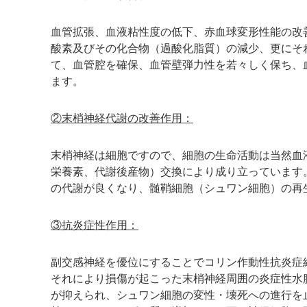
血管拡張、血液粘性度の低下、赤血球変形性能の改
酸素及びその化合物（過酸化脂質）の減少、更にそ
て、血管腔を確保、血管壁弾力性を若々しく保ち、
ます。
②末梢神経代謝の改善作用：
末梢神経は細胞ですので、細胞の生命活動は当然血
栄養素、代謝後産物）交換により成り立っています
の代謝が良くなり、髄鞘細胞（シュワン細胞）の再
③抗炎症性作用：
副交感神経を優位にすることでコリン作動性抗炎症
それにより損傷が起こった末梢神経周囲の炎症性水
が抑えられ、シュワン細胞の変性・壊死への進行を