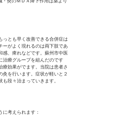
した。鍼・灸のＭＤＡ降下作用は薬より
もっとも早く改善できる合併症は
チーがよく現れるのは両下肢であ
和感、痺れなどです。蘇州市中医
に治療グループを組んだのです
治療効果がでます。当院は患者さ
の灸を行います。症状が軽いと２
状も段々治まっていきます。
うに考えられます：