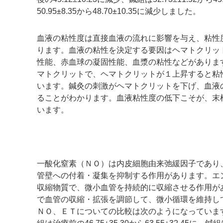
50.95±8.35から48.70±10.35に減少しました。
血液の粘性度は直接血液の流れに影響を与え、粘性
ります。血液の粘性を決定する要因はヘマトクリッ
性能、赤血球の凝固性能、血漿の粘性などがありま
マトクリットで、ヘマトクリットが１上昇すると粘
います。鍼灸の刺激がヘマトクリットを下げ、血液
ることがわかります。血液粘性度の低下こそが、末
います。
一酸化窒素（ＮＯ）は内皮細胞由来弛緩因子であり
管壁への付着・凝集を抑制する作用があります。エ
収縮物質で、微小血管を持続的に収縮させる作用が
で血管の収縮・拡張を調節して、微小循環を維持し
ＮＯ、ＥＴについての比較は次のようになっています：Ｎ