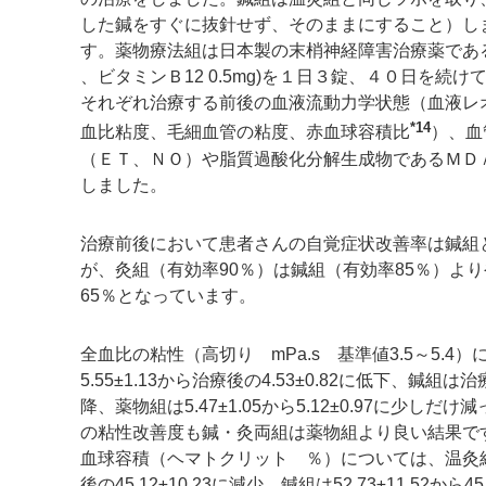
した鍼をすぐに抜針せず、そのままにすること）し
す。薬物療法組は日本製の末梢神経障害治療薬であ
、ビタミンＢ12 0.5mg)を１日３錠、４０日を続
それぞれ治療する前後の血液流動力学状態（血液レ
*14
血比粘度、毛細血管の粘度、赤血球容積比
）、血
（ＥＴ、ＮＯ）や脂質過酸化分解生成物であるＭＤ
しました。
治療前後において患者さんの自覚症状改善率は鍼組
が、灸組（有効率90％）は鍼組（有効率85％）よ
65％となっています。
全血比の粘性（高切り mPa.s 基準値3.5～5.
5.55±1.13から治療後の4.53±0.82に低下、鍼組は治療前
降、薬物組は5.47±1.05から5.12±0.97に少し
の粘性改善度も鍼・灸両組は薬物組より良い結果で
血球容積（ヘマトクリット ％）については、温灸組は治
後の45.12±10.23に減少、鍼組は52.73±11.52から