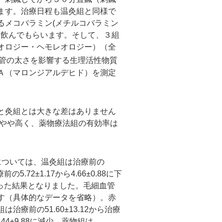
ます。治療日程も温灸組と同様で
るメコバラミン(メチルコバラミン
けて飲んでもらいます。そして、３組
オロジー・ヘモレオロジー）（全
管の太さを影響する生理活性物質
Ａ（マロンジアルデヒド）を測定
と灸組とは大きな差はありません
りやや高く、薬物療法組の有効率は
4）については、温灸組は治療前の
の5.72±1.17から4.66±0.88に下
だけ減った結果となりました。毛細血管
す（具体的なデータを省略）。赤
療前の51.60±13.12から治療
45.44±9.88に減少、薬物組は