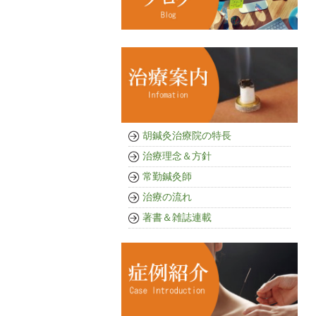
胡鍼灸治療院の特長
治療理念＆方針
常勤鍼灸師
治療の流れ
著書＆雑誌連載