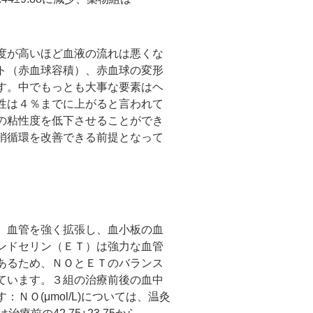
度が高いほど血液の流れは悪くな
ト（赤血球容積）、赤血球の変形
す。中でもっとも大事な要素はヘ
性は４％までに上がると言われて
の粘性度を低下させることができ
梢循環を改善できる前提となって
、血管を強く拡張し、血小板の血
ンドセリン（ＥＴ）は強力な血管
あるため、ＮＯとＥＴのバランス
ています。３組の治療前後の血中
Ｏ(μmol/L)については、温灸