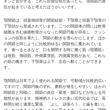
キンと音がする、これら自覚症状があったら、顎関節の炎
症が起きていると考えたほうがいいです。
顎関節は、頭蓋側頭骨の関節結節・下顎窩と頭蓋下顎骨の
下顎頭から形成されています。二つの関節体の間には軟骨
細胞を含む線維軟骨からなった関節円板が存在し、クッシ
ョンの役割を果たし、関節の動きを滑らかにします。ほか
の関節と同じように比較的ゆるい関節包に覆われていま
す。食べるときなど、口を開閉する時に働く筋（咀嚼筋）
は咬筋、側頭筋、外側翼突筋、内側翼突筋があり、これら
の筋の働きで、下顎骨は上下、左右へ動くことができま
す。
顎関節は日常でよく使われる関節で、可動域が比較的広い
ですので、関節円板のずれ、磨耗が発生しやすい。ほかの
関節症と同様に、関節の炎症・変形・脱臼などが生じる可
能性があります。精神的ストレスの多い近代社会では、長
時間が続く過度な緊張、「よし、頑張ろう」と歯を食いし