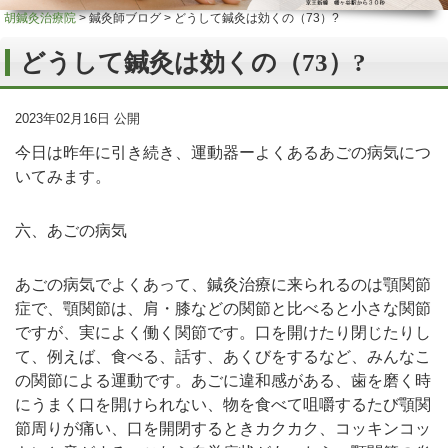
胡鍼灸治療院
>
鍼灸師ブログ
>
どうして鍼灸は効くの（73）?
どうして鍼灸は効くの（73）?
2023年02月16日 公開
今日は昨年に引き続き、運動器ーよくあるあごの病気につ
いてみます。
六、あごの病気
あごの病気でよくあって、鍼灸治療に来られるのは顎関節
症で、顎関節は、肩・膝などの関節と比べると小さな関節
ですが、実によく働く関節です。口を開けたり閉じたりし
て、例えば、食べる、話す、あくびをするなど、みんなこ
の関節による運動です。あごに違和感がある、歯を磨く時
にうまく口を開けられない、物を食べて咀嚼するたび顎関
節周りが痛い、口を開閉するときカクカク、コッキンコッ