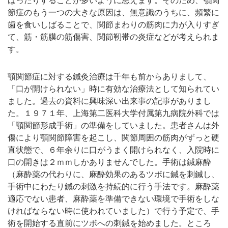
ばったりすることが多いように思えます。そのため、顎関
節症のもう一つの大きな原因は、無意識のうちに、頻繁に
歯を食いしばることで、関節まわりの筋肉に力が入りすぎ
て、筋・筋膜の筋傷害、関節靭帯の炎症などが考えられま
す。
顎関節症に対する鍼灸治療は千年も前からありまして、
「口が開けられない」時に有効な治療法として知られてい
ました。過去の資料に興味深い出来事の記事がありまし
た。１９７１年、上海第二医科大学付属第九病院外科では
「顎関節形成手術」の準備をしていました。患者さんは外
傷により顎関節障害を起こし、関節周囲の筋肉がずっと硬
直状態で、６年余りに口がうまく開けられなく、入院時に
口の開きは２ｍｍしかありませんでした。手術は鍼麻酔
（麻酔薬の代わりに、麻酔効果のあるツボに鍼を刺鍼し、
手術中にわたり鍼の刺激を持続的に行う手法です。麻酔薬
適応でない患者、麻酔薬を準備できない環境で手術をしな
ければならない時に使われていました）で行う予定で、手
術を開始する直前にツボへの刺鍼を始めました。ところ