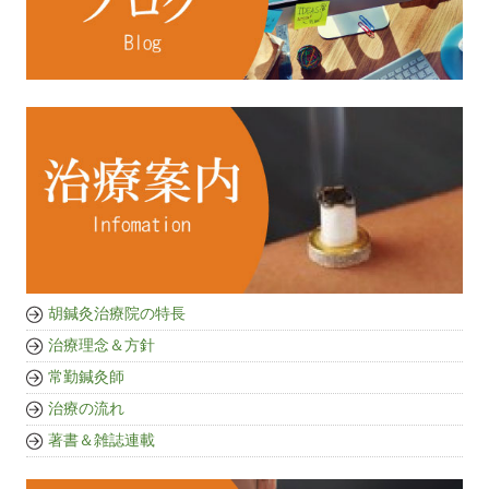
胡鍼灸治療院の特長
治療理念＆方針
常勤鍼灸師
治療の流れ
著書＆雑誌連載