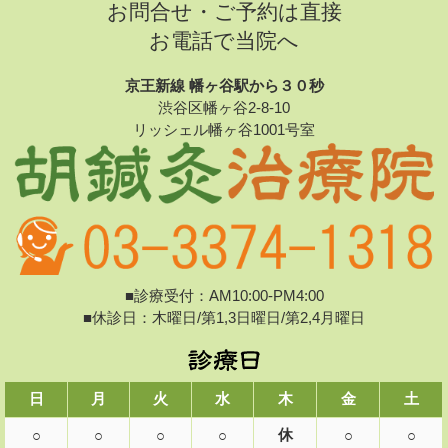
お問合せ・ご予約は直接
お電話で当院へ
京王新線 幡ヶ谷駅から３０秒
渋谷区幡ヶ谷2-8-10
リッシェル幡ヶ谷1001号室
■診療受付：AM10:00-PM4:00
■休診日：木曜日/第1,3日曜日/第2,4月曜日
日
月
火
水
木
金
土
休
○
○
○
○
○
○