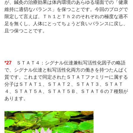
が、鍼灸の治療効果は体内環境のあらゆる場面での「健康
維持に適切なバランス」を保つことです。今回のブログで
限定して言えば、Ｔｈ１とＴｈ２のそれぞれの極度な過不
足を無くし、人体にとってちょうど良いバランスに戻し、
且つ保つことです。
*27
ＳＴＡＴ４：シグナル伝達兼転写活性化因子の略語
で、シグナル伝達と転写活性化両方の働きを持つたんぱく
質です。これまで同定されたＳＴＡＴファミリーに属する
分子はＳＴＡＴ１、ＳＴＡＴ２、ＳＴＡＴ３、ＳＴＡＴ
４、ＳＴＡＴ５Ａ、ＳＴＡＴ５Ｂ、ＳＴＡＴ６の７種類が
あります。