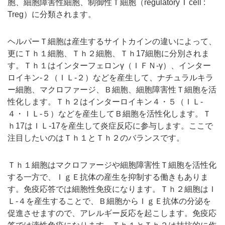
胞、細胞障害性細胞、制御性Ｔ細胞（regulatory T cell :
Treg）に分類されます。
ヘルパーＴ細胞は産生するサイトカインの違いによって、
更にＴｈ１細胞、Ｔｈ２細胞、Ｔｈ17細胞に分別されま
す。Ｔｈ１はインターフェロンγ（ＩＦＮ-γ）、インター
ロイキン-２（ＩＬ-２）などを産生して、ナチュラルキラ
ー細胞、マクロファージ、Ｂ細胞、細胞障害性Ｔ細胞を活
性化します。Ｔｈ２はインターロイキン４・５（ＩＬ-
４・ＩＬ-５）などを産生してＢ細胞を活性化します。Ｔ
ｈ17はＩＬ-17を産生して炎症反応に参与します。ここで
注目したいのはＴｈ１とＴｈ２のバランスです。
Ｔｈ１細胞はマクロファージや細胞障害性Ｔ細胞を活性化
する一方で、ＩｇＥ抗体の産生を抑制する働きもありま
す。免疫応答では細胞性免疫になります。Ｔｈ２細胞はＩ
Ｌ-４を産生することで、Ｂ細胞からＩｇＥ抗体の分泌を
促進させますので、アレルギー反応を起こします。免疫応