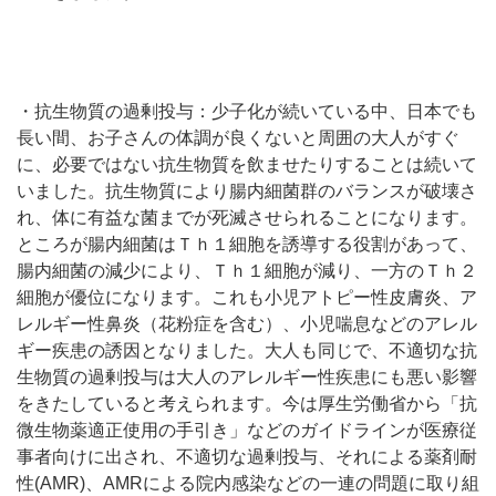
・抗生物質の過剰投与：少子化が続いている中、日本でも
長い間、お子さんの体調が良くないと周囲の大人がすぐ
に、必要ではない抗生物質を飲ませたりすることは続いて
いました。抗生物質により腸内細菌群のバランスが破壊さ
れ、体に有益な菌までが死滅させられることになります。
ところが腸内細菌はＴｈ１細胞を誘導する役割があって、
腸内細菌の減少により、Ｔｈ１細胞が減り、一方のＴｈ２
細胞が優位になります。これも小児アトピー性皮膚炎、ア
レルギー性鼻炎（花粉症を含む）、小児喘息などのアレル
ギー疾患の誘因となりました。大人も同じで、不適切な抗
生物質の過剰投与は大人のアレルギー性疾患にも悪い影響
をきたしていると考えられます。今は厚生労働省から「抗
微生物薬適正使用の手引き」などのガイドラインが医療従
事者向けに出され、不適切な過剰投与、それによる薬剤耐
性(AMR)、AMRによる院内感染などの一連の問題に取り組