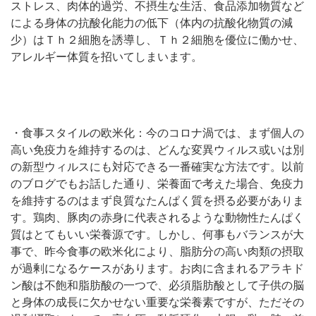
ストレス、肉体的過労、不摂生な生活、食品添加物質など
による身体の抗酸化能力の低下（体内の抗酸化物質の減
少）はＴｈ２細胞を誘導し、Ｔｈ２細胞を優位に働かせ、
アレルギー体質を招いてしまいます。
・食事スタイルの欧米化：今のコロナ渦では、まず個人の
高い免疫力を維持するのは、どんな変異ウィルス或いは別
の新型ウィルスにも対応できる一番確実な方法です。以前
のブログでもお話した通り、栄養面で考えた場合、免疫力
を維持するのはまず良質なたんぱく質を摂る必要がありま
す。鶏肉、豚肉の赤身に代表されるような動物性たんぱく
質はとてもいい栄養源です。しかし、何事もバランスが大
事で、昨今食事の欧米化により、脂肪分の高い肉類の摂取
が過剰になるケースがあります。お肉に含まれるアラキド
ン酸は不飽和脂肪酸の一つで、必須脂肪酸として子供の脳
と身体の成長に欠かせない重要な栄養素ですが、ただその