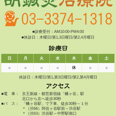
■診療受付：AM10:00-PM4:00
■休診日：木曜日/第1,3日曜日/第2,4月曜日
日
月
火
水
木
金
土
休
○
○
○
○
○
○
休診日：木曜日/第1,第3日曜日/第2,第4月曜日
■電 車：
京王新線・都営新宿線「幡ヶ谷」駅
北口から左へ徒歩30秒
■バ ス：
「幡ヶ谷駅」で下車、徒歩30秒～１分
＊（渋66）阿佐ヶ谷駅前～渋谷駅
＊（渋63）渋谷駅～中野駅南口