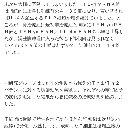
末から大幅に下降してしまいました。ＩＬ-４ｍＲＮＡ値
は持続的に上昇し訓練前の４．３９倍になり、言い替えれ
ばIＬ-４を産生するＴｈ２細胞が増え続けていました。と
ころが、灸治療組は最初非治療組と同様にＩＦＮ-γｍＲＡ
Ｎ値とＩＦＮ-γｍＲＡＮ／ＩＬ-４ｍＲＡＮの比率は上昇し
たが、調整訓練週に入った後も下降傾向は見られなく、Ｉ
Ｌ-４ｍＲＮＡ値の上昇はわずかで、訓練前の１．１４倍
でした。
同研究グループはまた別の角度から鍼灸のＴｈ１/Ｔｈ２
バランスに対する調節効果を実験し、それぞれの転写因子
の変化を測定した結果から更に鍼灸の治療効果を確認しま
した。
Ｔ細胞は骨髄で産生されてからほとんど胸腺(１次リンパ
組織)で分化・成熟します。成熟したＴ細胞は循環血液の