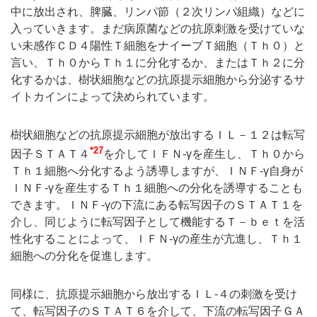
中に放出され、脾臓、リンパ節（２次リンパ組織）などに
入っていきます。まだ病原菌などの抗原刺激を受けていな
い未感作ＣＤ４陽性Ｔ細胞をナイーブＴ細胞（Ｔｈ０）と
言い、Ｔｈ０からＴｈ１に分化するか、またはＴｈ２に分
化するかは、樹状細胞などの抗原提示細胞から分泌するサ
イトカインによって決められています。
樹状細胞などの抗原提示細胞が放出するＩＬ－１２は転写
*27
因子ＳＴＡＴ４
を介してＩＦＮ-γを産生し、Ｔｈ０から
Ｔｈ１細胞へ分化するよう誘導しますが、ＩＮＦ-γ自身が
ＩＮＦ-γを産生するＴｈ１細胞への分化を誘導することも
できます。ＩＮＦ-γの下流にある転写因子のＳＴＡＴ１を
介し、同じように転写因子として機能するＴ－ｂｅｔを活
性化することによって、ＩＦＮ-γの産生が亢進し、Ｔｈ１
細胞への分化を促進します。
同様に、抗原提示細胞から放出するＩＬ-４の刺激を受け
て、転写因子のＳＴＡＴ６を介して、下流の転写因子ＧＡ