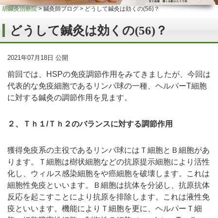
胡鍼灸治療院
>
鍼灸師ブログ
>
どうして鍼灸は効くの(56)？
どうして鍼灸は効くの(56)？
2021年07月18日 公開
前回では、HSPの免疫調節作用をみてきましたが、今回は
代表的な免疫細胞であるリンパ球の一種、ヘルパーT細胞
に対する鍼灸の調節作用を見ます。
２、Ｔｈ１/Ｔｈ２のバランスに対する調節作用
獲得免疫系の主役であるリンパ球にはＴ細胞とＢ細胞があ
ります。Ｔ細胞は樹状細胞などの抗原提示細胞により活性
化し、ウィルス感染細胞をや癌細胞を破壊します。これは
細胞性免疫といいます。Ｂ細胞は抗体を分泌し、抗原抗体
反応を起こすことにより抗原を排除します。これは液性免
疫といいます。機能によりＴ細胞を更に、ヘルパーＴ細