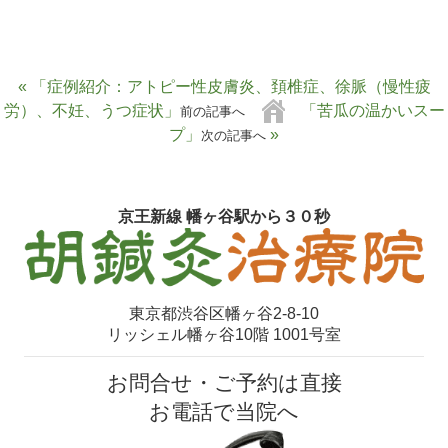
« 「症例紹介：アトピー性皮膚炎、頚椎症、徐脈（慢性疲
労）、不妊、うつ症状」
「苦瓜の温かいスー
前の記事へ
プ」
»
次の記事へ
京王新線 幡ヶ谷駅から３０秒
東京都渋谷区幡ヶ谷2-8-10
リッシェル幡ヶ谷10階 1001号室
お問合せ・ご予約は直接
お電話で当院へ