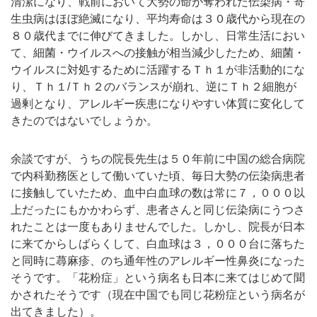
清潔になり、戦前において大勢の命が奪われた伝染病・寄
生虫病はほぼ絶滅になり、平均寿命は３０歳代から現在の
８０歳代までに伸びてきました。しかし、日常生活におい
て、細菌・ウイルスへの接触が相当減少したため、細菌・
ウイルスに対処するために活躍するＴｈ１が非活動的にな
り、Ｔｈ１/Ｔｈ２のバランスが崩れ、逆にＴｈ２細胞が
過剰となり、アレルギー疾患になりやすい体質に変化して
きたのではないでしょうか。
余談ですが、うちの院長先生は５０年前に中国の総合病院
で内科勤務医として働いていた頃、毎日大勢の伝染病患者
に接触していたため、血中白血球の数は常に７，０００以
上だったにもかかわらず、患者さんと同じ伝染病にうつさ
れたことは一度もありませんでした。しかし、院長が日本
に来てからしばらくして、白血球は３，０００台に落ちた
と同時に蕁麻疹、のち通年性のアレルギー性鼻炎になった
そうです。「花粉症」という病名も日本に来てはじめて聞
かされたそうです（現在中国でも同じ花粉症という病名が
出てきました）。