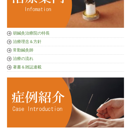
胡鍼灸治療院の特長
治療理念＆方針
常勤鍼灸師
治療の流れ
著書＆雑誌連載