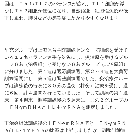
因は、Ｔｈ１/Ｔｈ２のバランスが崩れ、Ｔｈ１細胞が減
少しＴｈ２細胞が優位になり、自然免疫、細胞性免疫が低
下し風邪、肺炎などの感染症にかかりやすくなります。
研究グループは上海体育学院訓練センターで訓練を受けて
いる１２名マラソン選手を対象にし、灸治療を受けるグル
ープ６名（治療組）と受けない６名グループ（非治療組）
に分けました。第１週は適応訓練週、第２～４週を大負荷
訓練週間にし、第５週は調整訓練週でした。灸治療グルー
プは訓練後の毎晩に３０分の温灸（棒灸）治療を受け、週
に６回、計４週間を行っていました。そして訓練の第１週
末、第４週末、調整訓練後の５週末に、この２グループの
ＩＦＮ-γｍＲＮＡとＩＬ４-ｍＲＮＡを測定しました。
非治療組は訓練後のＩＦＮ-γｍＲＮＡ値とＩＦＮ-γｍＲＮ
Ａ/ＩＬ-４ｍＲＮＡの比率は上昇しましたが、調整訓練週