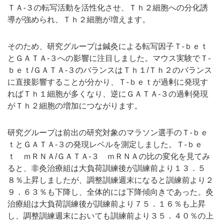
ＴＡ-３の転写活動を活性化させ、Ｔｈ２細胞への分化誘
導が強められ、Ｔｈ２細胞が増えます。
そのため、研究グループは鍼灸による転写因子Ｔ-ｂｅｔ
とＧＡＴＡ-３への影響に注目しました。マウス実験でＴ-
ｂｅｔ/ＧＡＴＡ-３のバランスはＴｈ１/Ｔｈ２のバランス
に直接影響することが分かり、Ｔ-ｂｅｔが過剰に発現す
ればＴｈ１細胞が多くなり、逆にＧＡＴＡ-３の過剰発現
がＴｈ２細胞の増加につながります。
研究グループは前出の研究対象のマラソン選手のＴ-ｂｅ
ｔとＧＡＴＡ-３の発現レベルを測定しました。Ｔ-ｂｅ
ｔ ｍＲＮＡ/ＧＡＴＡ-３ ｍＲＮＡの比の変化を見てみ
ると、非灸治療組は大負荷訓練後が訓練前より１３．５
８％上昇しましたが、調整訓練週末になると訓練前より２
９．６３％も下降し、全体的には下降傾向きであった。灸
治療組は大負荷訓練後が訓練前より７５．１６％も上昇
し、調整訓練週末においても訓練前より３５．４０％の上