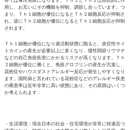
答では液性免疫になります。Ｔｈ１とＴｈ２は拮抗的に作
用し、お互いにその機能を抑制、調節し合っています。つ
まり、Ｔｈ１細胞が優位になるとＴｈ２細胞反応が抑制さ
れ、逆にＴｈ２細胞が優位になるとＴｈ１細胞反応が抑制
されます。
Ｔｈ１細胞が優位になり過活動状態に陥ると、炎症性サイ
トカインの産生が必要以上に多くなり、慢性関節リウマチ
などの自己免疫疾患にかかるリスクが高くなります。Ｔｈ
２細胞が優位に働くと、免疫グロブリンの産生が亢進し、
花粉症やハウスダストアレルギー反応が発生しやすくなり
ます。国民病と言われている花粉症などのアレルギー疾患
の罹患率は近年非常に高い状態にあり、その原因はいくつ
か考えられます：
・生活環境：現在日本の社会・住宅環境が非常に快適且つ