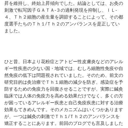
昇を維持し、終始上昇傾向でした。結論としては、お灸の
刺激で転写因子ＧＡＴＡ-３の過剰発現を抑制し、ＩＬ-
４、Ｔｈ２細胞の産生量を調節することによって、その都
度選手たちのＴｈ１/Ｔｈ２のアンバランスを是正してい
ました。
ひと昔、日本より花粉症とアトピー性皮膚炎などのアレル
ギー性疾患の少ない国・地域では、むしろ細胞性免疫や自
然免疫の低下は問題視されていました。そのため、前文の
研究目的は灸治療でＴｈ１細胞の減少を防ぎ、感染症を予
防するための免疫力を回復させることですが、実際に鍼灸
臨床では人体の免疫力を高める効果だけでなく、多くの方
が困っているアレルギー疾患と自己免疫疾患に対する治療
効果もてきめんです。そのメカニズムはいくつかあります
が、一つは鍼灸の刺激でＴｈ１/Ｔｈ２のアンバランスを
矯正することにあります。前回のブログでも言及しました