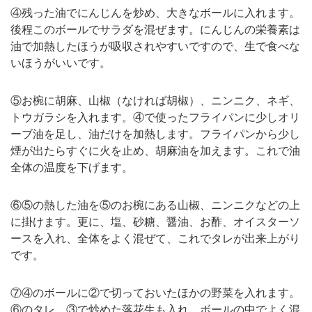
④残った油でにんじんを炒め、大きなボールに入れます。
後程このボールでサラダを混ぜます。にんじんの栄養素は
油で加熱したほうが吸収されやすいですので、生で食べな
いほうがいいです。
⑤お椀に胡麻、山椒（なければ胡椒）、ニンニク、ネギ、
トウガラシを入れます。④で使ったフライパンに少しオリ
ーブ油を足し、油だけを加熱します。フライパンから少し
煙が出たらすぐに火を止め、胡麻油を加えます。これで油
全体の温度を下げます。
⑥⑤の熱した油を⑤のお椀にある山椒、ニンニクなどの上
に掛けます。更に、塩、砂糖、醤油、お酢、オイスターソ
ースを入れ、全体をよく混ぜて、これでタレが出来上がり
です。
⑦④のボールに②で切っておいたほかの野菜を入れます。
⑥のタレ、③で炒めた落花生も入れ、ボールの中でよく混