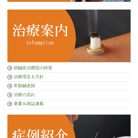
胡鍼灸治療院の特長
治療理念＆方針
常勤鍼灸師
治療の流れ
著書＆雑誌連載