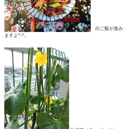
白ご飯が進み
ますよ^-^。