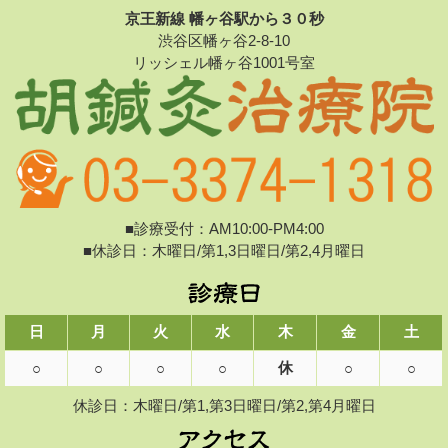
京王新線 幡ヶ谷駅から３０秒
渋谷区幡ヶ谷2-8-10
リッシェル幡ヶ谷1001号室
■診療受付：AM10:00-PM4:00
■休診日：木曜日/第1,3日曜日/第2,4月曜日
日
月
火
水
木
金
土
休
○
○
○
○
○
○
休診日：木曜日/第1,第3日曜日/第2,第4月曜日