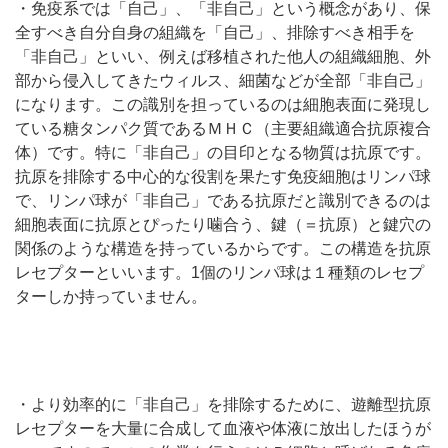
・免疫系では「自己」、「非自己」という概念があり、保
全すべき自分自身の組織を「自己」、排除すべき相手を
「非自己」といい、例えば移植された他人の組織細胞、外
部から侵入してきたウィルス、細菌などが全部「非自己」
になります。この識別を担っているのは細胞表面に発現し
ている糖タンパク質であるＭＨＣ（主要組織適合抗原複合
体）です。特に「非自己」の目印となる物質は抗原です。
抗原を排除する中心的な役割を果たす免疫細胞はリンパ球
で、リンパ球が「非自己」である抗原だと識別できるのは
細胞表面に抗原とぴったり噛合う、鍵（＝抗原）と鍵穴の
関係のような構造を持っているからです。この構造を抗原
レセプターといいます。1個のリンパ球は１種類のレセプ
ターしか持っていません。
・より効率的に「非自己」を排除するために、遊離型抗原
レセプターを大量に合成して血液や体液に放出したほうが