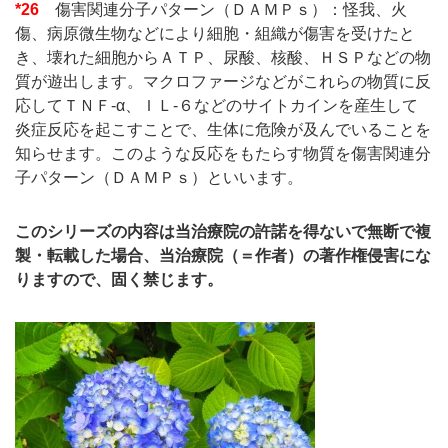
*26
傷害関連分子パターン（ＤＡＭＰｓ）：怪我、火
傷、病原微生物などにより細胞・組織が傷害を受けたと
き、壊れた細胞からＡＴＰ、尿酸、核酸、ＨＳＰなどの物
質が遊出します。マクロファージなどがこれらの物質に反
応してＴＮＦ-α、ＩＬ-６などのサイトカインを産生して
炎症反応を起こすことで、生体に危険が及んでいることを
知らせます。このような反応をもたらす物質を傷害関連分
子パターン（ＤＡＭＰｓ）といいます。
このシリーズの内容は当治療院の許諾を得ないで無断で複
製・転載した場合、当治療院（＝作者）の著作権侵害にな
りますので、固く禁じます。