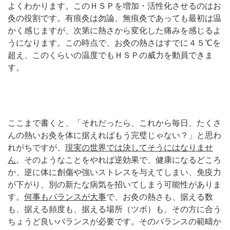
よくわかります。このＨＳＰを増加・活性化させるのはお
灸の役割です。有痕灸は勿論、無痕灸であっても最初は温
かく感じますが、次第に熱さから変化した痛みを感じるよ
うになります。この時点で、お灸の熱さはすでに４５℃を
超え、このくらいの温度でもＨＳＰの威力を動員できま
す。
ここまで書くと、「それだったら、これから毎日、たくさ
んの熱いお灸を体に据えればもう完璧じゃない？」と思わ
れがちですが、
現実の世界では決してそうにはなりませ
ん
。そのようなことをやれば逆効果で、健康になるどころ
か、逆に体に創傷や強いストレスを与えてしまい、免疫力
が下がり、別の新たな病気を招いてしまう可能性がありま
す。
何事もバランスが大事
で、お灸の熱さも、据える数
も、据える頻度も、据える場所（ツボ）も、その方に合う
ちょうど良いバランスが必要です。そのバランスの範疇か