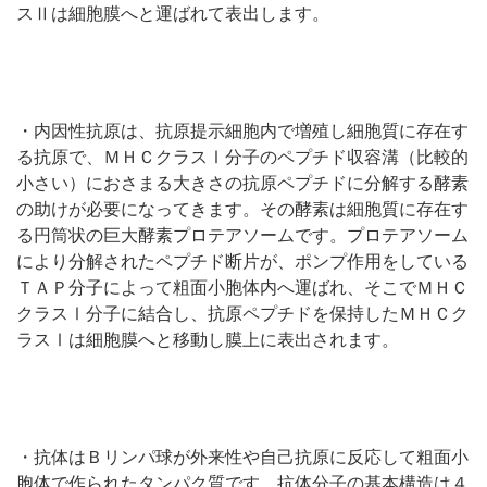
スⅡは細胞膜へと運ばれて表出します。
・内因性抗原は、抗原提示細胞内で増殖し細胞質に存在す
る抗原で、ＭＨＣクラスⅠ分子のペプチド収容溝（比較的
小さい）におさまる大きさの抗原ペプチドに分解する酵素
の助けが必要になってきます。その酵素は細胞質に存在す
る円筒状の巨大酵素プロテアソームです。プロテアソーム
により分解されたペプチド断片が、ポンプ作用をしている
ＴＡＰ分子によって粗面小胞体内へ運ばれ、そこでＭＨＣ
クラスⅠ分子に結合し、抗原ペプチドを保持したＭＨＣク
ラスⅠは細胞膜へと移動し膜上に表出されます。
・抗体はＢリンパ球が外来性や自己抗原に反応して粗面小
胞体で作られたタンパク質です。抗体分子の基本構造は４