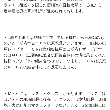
ラスⅠ（後述）を隠した癌細胞を直接攻撃できる点から、
近年癌治療の研究利用が進められております。
・1個のＴ細胞は無数に存在している抗原から一種類のも
のとだけ反応することを抗原認識といいます。Ｔ細胞の抗
原レセプターＴＣＲは単独な抗原には反応せず、反応する
のはＭＨＣ（主要組織適合抗原複合体）の溝に乗せられた
抗原ペプチドとの組み合わせです。つまり、ＴＣＲは抗原
とＭＨＣとの結合体にしか反応しません。
・ＭＨＣにはクラスⅠとクラスⅡがあります。クラスⅠは
ほとんどの組織細胞に存在し、クラスⅡは樹状細胞・Ｂ細
胞・大食細胞のマクロファージなど、ごく一部の細胞上に