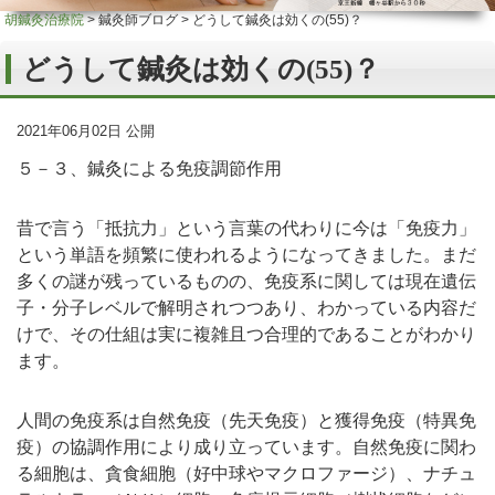
胡鍼灸治療院
>
鍼灸師ブログ
>
どうして鍼灸は効くの(55)？
どうして鍼灸は効くの(55)？
2021年06月02日 公開
５－３、鍼灸による免疫調節作用
昔で言う「抵抗力」という言葉の代わりに今は「免疫力」
という単語を頻繁に使われるようになってきました。まだ
多くの謎が残っているものの、免疫系に関しては現在遺伝
子・分子レベルで解明されつつあり、わかっている内容だ
けで、その仕組は実に複雑且つ合理的であることがわかり
ます。
人間の免疫系は自然免疫（先天免疫）と獲得免疫（特異免
疫）の協調作用により成り立っています。自然免疫に関わ
る細胞は、貪食細胞（好中球やマクロファージ）、ナチュ