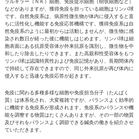
ラルキラー（ＮＫ）細胞、免疫提示細胞（樹状細胞など）
などがありますが、獲得免疫を担っている細胞はリンパ球
です。自然免疫系は、病原性微生物が体内に侵入すると直
ちに活性化し機能する免疫応答機構です。獲得免疫系は自
然免疫系のように最初からは活動しませんが、微生物に感
染され数日が経った後に機能しはじめます。リンパ球は細
胞表面にある抗原受容体が外来抗原を識別し、微生物を中
和したり除去したりできます。また高親和性受容体をもつ
リンパ球は認識特異性および免疫記憶があり、長期間体内
で持続して存在できますので、同じ外来抗原が再び体内に
侵入すると迅速な免疫応答が起きます。
免疫に関わる多種多様な細胞や免疫担当分子（たんぱく
質）は体系化され、大変複雑ですが、バランスよく効率的
に機能する免疫系が形成されます。免疫系のバランスや機
能を調整する物質はたくさんありますが、その一部の物質
及びそれをバランスよく調節できる鍼灸の働きを紹介させ
ていただきます。