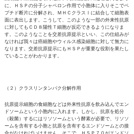
に、ＨＳＰの分子シャペロン作用で小胞体に入りそこでペ
プチド断片に分解され、ＭＨＣクラスⅠに結合して細胞表
面に表出します。こうして、このような一部の外来性抗原
に対してもＣＤ８陽性Ｔ細胞が反応できるようになりま
す。このようなことを交差抗原提示といい、この仕組みが
なければ我々は癌細胞やウィルス感染細胞に対して無力に
なります。交差抗原提示にもＨＳＰが重要な役割を果たし
ていることがわかります。
（２）クラスリンタンパク分解作用
抗原提示細胞の食細胞などは外来性抗原を飲み込んでエン
ドソームという小胞内に入れます。しかし、抗原を処分
（殺菌）するにはリソソームという酵素が必要で、リソソ
ームを含有する小胞と抗原を含有するエンドソームとの接
合がなければいけません。そこで、ＨＳＰ７０がエンドソ