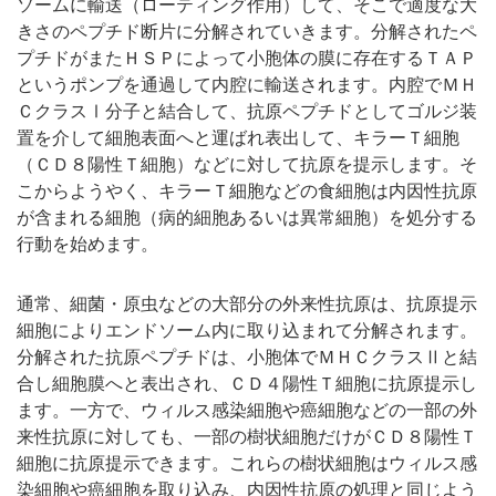
ソームに輸送（ローティング作用）して、そこで適度な大
きさのペプチド断片に分解されていきます。分解されたペ
プチドがまたＨＳＰによって小胞体の膜に存在するＴＡＰ
というポンプを通過して内腔に輸送されます。内腔でＭＨ
ＣクラスⅠ分子と結合して、抗原ペプチドとしてゴルジ装
置を介して細胞表面へと運ばれ表出して、キラーＴ細胞
（ＣＤ８陽性Ｔ細胞）などに対して抗原を提示します。そ
こからようやく、キラーＴ細胞などの食細胞は内因性抗原
が含まれる細胞（病的細胞あるいは異常細胞）を処分する
行動を始めます。
通常、細菌・原虫などの大部分の外来性抗原は、抗原提示
細胞によりエンドソーム内に取り込まれて分解されます。
分解された抗原ペプチドは、小胞体でＭＨＣクラスⅡと結
合し細胞膜へと表出され、ＣＤ４陽性Ｔ細胞に抗原提示し
ます。一方で、ウィルス感染細胞や癌細胞などの一部の外
来性抗原に対しても、一部の樹状細胞だけがＣＤ８陽性Ｔ
細胞に抗原提示できます。これらの樹状細胞はウィルス感
染細胞や癌細胞を取り込み、内因性抗原の処理と同じよう