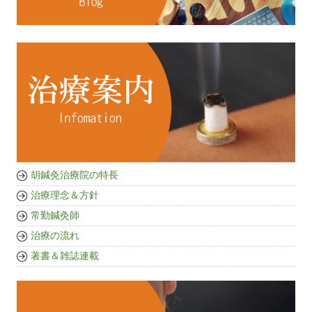
胡鍼灸治療院の特長
治療理念＆方針
常勤鍼灸師
治療の流れ
著書＆雑誌連載