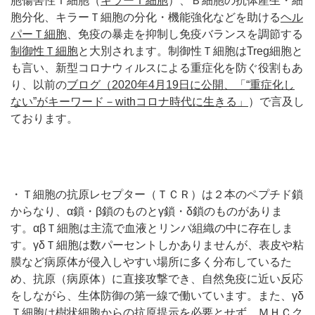
胞傷害性Ｔ細胞（
キラーＴ細胞
）、Ｂ細胞の抗体産生・細
胞分化、キラーＴ細胞の分化・機能強化などを助ける
ヘル
パーＴ細胞
、免疫の暴走を抑制し免疫バランスを調節する
制御性Ｔ細胞
と大別されます。制御性Ｔ細胞はTreg細胞と
も言い、新型コロナウィルスによる重症化を防ぐ役割もあ
り、以前の
ブログ（2020年4月19日に公開、「“重症化し
ない”がキーワード－withコロナ時代に生きる」
）で言及し
ております。
・Ｔ細胞の抗原レセプター（ＴＣＲ）は２本のペプチド鎖
からなり、α鎖・β鎖のものとγ鎖・δ鎖のものがありま
す。αβＴ細胞は主流で血液とリンパ組織の中に存在しま
す。γδＴ細胞は数パーセントしかありませんが、表皮や粘
膜など病原体が侵入しやすい場所に多く分布しているた
め、抗原（病原体）に直接攻撃でき、自然免疫に近い反応
をしながら、生体防御の第一線で働いています。また、γδ
Ｔ細胞は樹状細胞からの抗原提示を必要とせず、ＭＨＣク