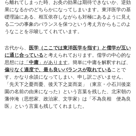
ら離れてしまった時、お灸の効果は期待できないか、逆効
果になるかのどちらかになってしまいます。東洋医学の基
礎理論にある、相互依存しながらも対極にあるように見え
る二つの事象のバランスを保つという考え方からもこのよ
うなことを示唆してくれています。
古代から、
医学（ここでは東洋医学を指す）と儒学が互い
に通じ合っている
と考えられております。儒学の中心的な
思想には
「
中庸
」があります
。簡単に中庸を解釈すれば、
偏りなく適度で、最も良いバランスが取れている
ことで
す。かなり余談になってしまい、申し訳ございません、
「先天下之憂而憂、後天下之楽而楽」（東京・小石川後楽
園の名前の由来になった）という言葉を残した、北宋朝の
藩仲淹（思想家、政治家、文学家）は「不為良相 便為良
医」という言葉も残してくれました。