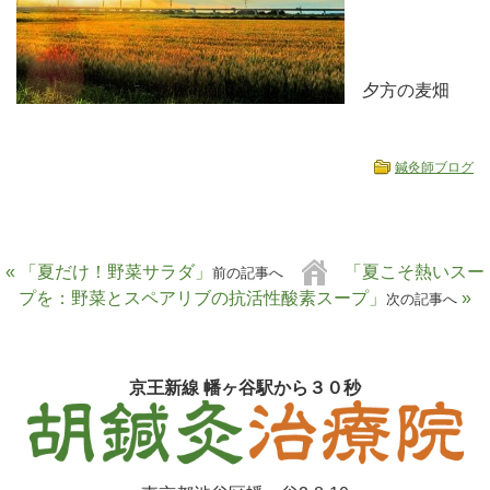
夕方の麦畑
鍼灸師ブログ
« 「夏だけ！野菜サラダ」
「夏こそ熱いスー
前の記事へ
プを：野菜とスペアリブの抗活性酸素スープ」
»
次の記事へ
京王新線 幡ヶ谷駅から３０秒