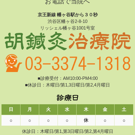
お電話で当院へ
京王新線 幡ヶ谷駅から３０秒
渋谷区幡ヶ谷2-8-10
リッシェル幡ヶ谷1001号室
■診療受付：AM10:00-PM4:00
■休診日：木曜日/第1,3日曜日/第2,4月曜日
日
月
火
水
木
金
土
休
○
○
○
○
○
○
休診日：木曜日/第1,第3日曜日/第2,第4月曜日