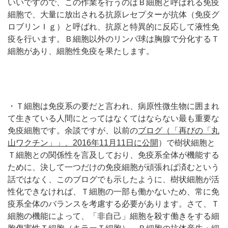
いいですので、この作業を行うのはＢ細胞と呼ばれる免疫
細胞で、大量に放出される抗原レセプターが抗体（免疫グ
ロブリンＩｇ）と呼ばれ、抗原と特異的に反応して液性免
疫を行います。Ｂ細胞以外のリンパ球は胸腺で分化するＴ
細胞があり、細胞性免疫を果たします。
・Ｔ細胞は免疫系の要だと言われ、病原性微生物に囲まれ
て生きている人間にとってはなくてはならない最も重要な
免疫細胞です。余談ですが、以前の
ブログ（「再びの「丸
山ワクチン」」、2016年11月11日に公開
）で樹状細胞と
Ｔ細胞との関係性を言及しており、免疫系全体が機能する
ために、決して一つだけの免疫細胞が頑張れば済むという
話ではなく、このブログでも示したように、樹状細胞が活
性化できなければ、Ｔ細胞の一部も働かないため、常に免
疫系全体のバランスを考慮する必要があります。さて、Ｔ
細胞の機能によって、「非自己」細胞を殺す働きをする細