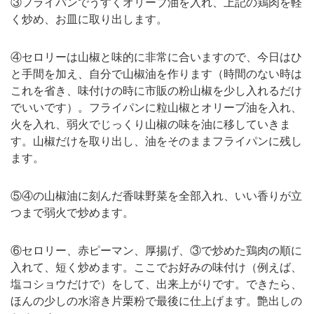
③フライパンでうすくオリーブ油を入れ、上記の鶏肉を軽
く炒め、お皿に取り出します。
④セロリーは山椒と味的に非常に合いますので、今日はひ
と手間を加え、自分で山椒油を作ります（時間のない時は
これを省き、味付けの時に市販の粉山椒を少し入れるだけ
でいいです）。フライパンに粒山椒とオリーブ油を入れ、
火を入れ、弱火でじっくり山椒の味を油に移していきま
す。山椒だけを取り出し、油をそのままフライパンに残し
ます。
⑤④の山椒油に刻んだ香味野菜を全部入れ、いい香りが立
つまで弱火で炒めます。
⑥セロリー、赤ピーマン、厚揚げ、③で炒めた鶏肉の順に
入れて、短く炒めます。ここでお好みの味付け（例えば、
塩コショウだけで）をして、出来上がりです。できたら、
ほんの少しの水溶き片栗粉で最後に仕上げます。艶出しの