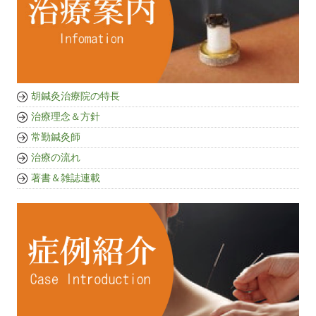
胡鍼灸治療院の特長
治療理念＆方針
常勤鍼灸師
治療の流れ
著書＆雑誌連載