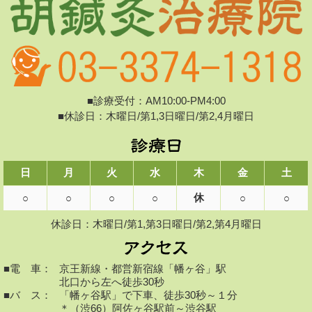
■診療受付：AM10:00-PM4:00
■休診日：木曜日/第1,3日曜日/第2,4月曜日
日
月
火
水
木
金
土
休
○
○
○
○
○
○
休診日：木曜日/第1,第3日曜日/第2,第4月曜日
■電 車：
京王新線・都営新宿線「幡ヶ谷」駅
北口から左へ徒歩30秒
■バ ス：
「幡ヶ谷駅」で下車、徒歩30秒～１分
＊（渋66）阿佐ヶ谷駅前～渋谷駅