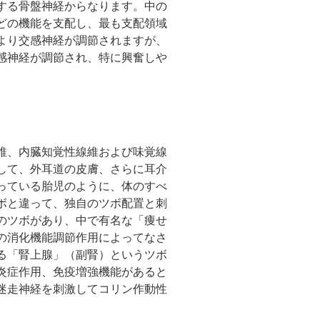
する骨盤神経からなります。中の
どの機能を支配し、最も支配領域
より交感神経が調節されますが、
感神経が調節され、特に興奮しや
維、内臓知覚性線維および味覚線
して、外耳道の皮膚、さらに耳介
っている胎児のように、体のすべ
ボと違って、独自のツボ配置と刺
のツボがあり、中で有名な「痩せ
の消化機能調節作用によってなさ
る「腎上腺」（副腎）というツボ
炎症作用、免疫増強機能があると
迷走神経を刺激してコリン作動性