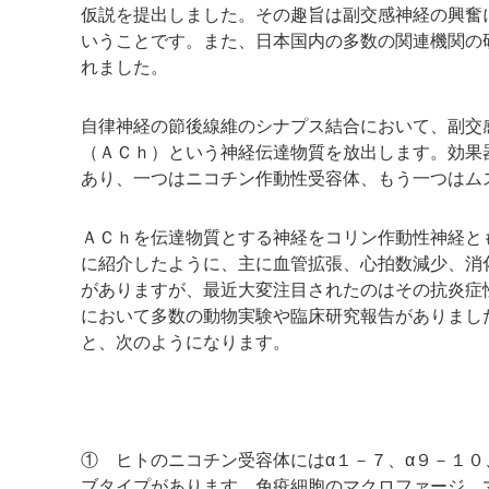
仮説を提出しました。その趣旨は副交感神経の興奮
いうことです。また、日本国内の多数の関連機関の
れました。
自律神経の節後線維のシナプス結合において、副交
（ＡＣｈ）という神経伝達物質を放出します。効果
あり、一つはニコチン作動性受容体、もう一つはム
ＡＣｈを伝達物質とする神経をコリン作動性神経と
に紹介したように、主に血管拡張、心拍数減少、消
がありますが、最近大変注目されたのはその抗炎症
において多数の動物実験や臨床研究報告がありまし
と、次のようになります。
① ヒトのニコチン受容体にはα１－７、α９－１０、
ブタイプがあります。免疫細胞のマクロファージ、マ