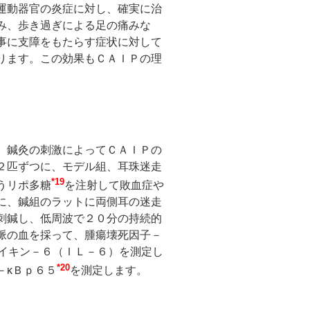
運動器官の炎症に対し、確実に治
み、歩き過ぎによる足の痛みな
事に支障をもたらす症状に対して
ります。この効果もＣＡＩＰの理
、鍼灸の刺激によってＣＡＩＰの
２匹ずつに、モデル組、耳珠迷走
*19
うリポ多糖
を注射して敗血症や
に、鍼組のラットに両側耳の迷走
刺鍼し、低周波で２０分の持続的
脈の血を採って、腫瘍壊死因子－
ロイキン－６（ＩＬ－６）を測定し
*20
－κＢｐ６５
を測定します。