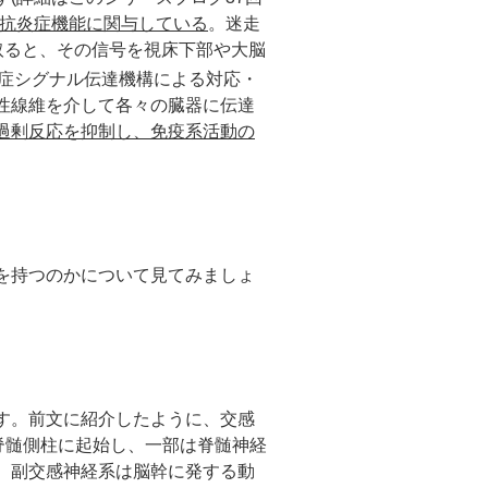
抗炎症機能に関与している
。迷走
取ると、その信号を視床下部や大脳
症シグナル伝達機構による対応・
性線維を介して各々の臓器に伝達
過剰反応を抑制し、免疫系活動の
を持つのかについて見てみましょ
す。前文に紹介したように、交感
脊髄側柱に起始し、一部は脊髄神経
。副交感神経系は脳幹に発する動