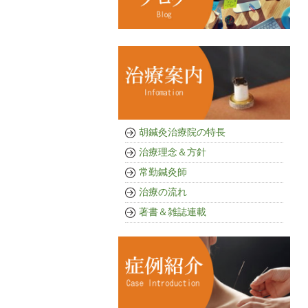
胡鍼灸治療院の特長
治療理念＆方針
常勤鍼灸師
治療の流れ
著書＆雑誌連載