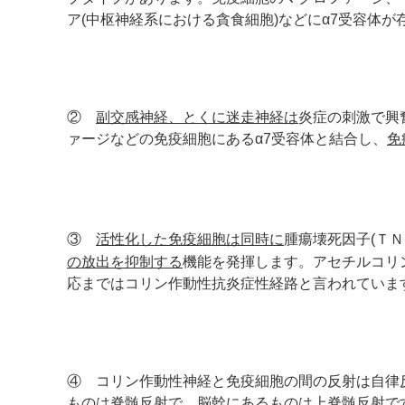
ア(中枢神経系における貪食細胞)などにα7受容体が
②
副交感神経、とくに迷走神経は
炎症の刺激で興
ァージなどの免疫細胞にあるα7受容体と結合し、
免
③
活性化した免疫細胞は同時に
腫瘍壊死因子(ＴＮ
の放出を抑制する
機能を発揮します。アセチルコリ
応まではコリン作動性抗炎症性経路と言われていま
④ コリン作動性神経と免疫細胞の間の反射は自律
ものは脊髄反射で、脳幹にあるものは上脊髄反射です