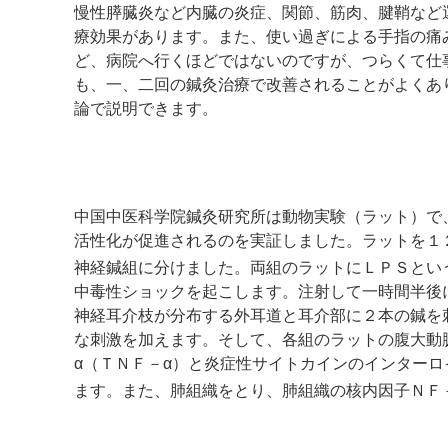
慢性膵臓炎など内臓の炎症、関節、筋肉、腱鞘など
療効果があります。また、使い過ぎによる手指の痛
ど、病院へ行くほどではないのですが、つらくて仕
も、一、二回の鍼灸治療で改善されることがよくあ
論で説明できます。
中国中医科学院鍼灸研究所は動物実験（ラット）で
活性化が促進されるのを実証しました。ラットを１
神経鍼組に分けました。両組のラットにＬＰＳとい
中毒性ショックを起こします。注射して一時間半後
神経耳介枝が分布する外耳道と耳介部に２本の鍼を
な刺激を加えます。そして、各組のラットの腹大動
α（ＴＮＦ－α）と炎症性サイトカインのインター
ます。また、肺組織をとり、肺組織の核内因子ＮＦ