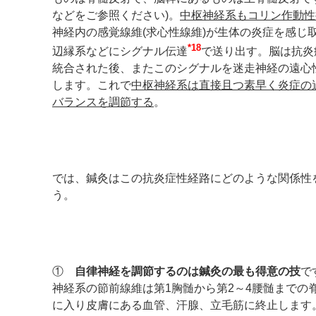
などをご参照ください)。
中枢神経系もコリン作動性
神経内の感覚線維(求心性線維)が生体の炎症を感じ
*18
辺縁系などにシグナル伝達
で送り出す。脳は抗炎
統合された後、またこのシグナルを迷走神経の遠心
します。これで
中枢神経系は直接且つ素早く炎症の
バランスを調節する
。
では、鍼灸はこの抗炎症性経路にどのような関係性
う。
①
自律神経を調節するのは鍼灸の最も得意の技
で
神経系の節前線維は第1胸髄から第2～4腰髄までの
に入り皮膚にある血管、汗腺、立毛筋に終止します