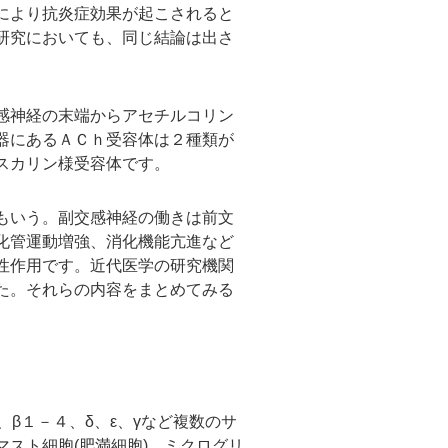
により抗炎症効果が起こされると
研究においても、同じ結論は出さ
感神経の末端からアセチルコリン
器にあるＡＣｈ受容体は２種類が
スカリン様受容体です。
もいう。副交感神経の働きは前文
化管運動増強、消化機能亢進など
性作用です。近代医学の研究機関
た。それらの内容をまとめてみる
β１－４、δ、ε、γなど複数のサ
スト細胞(肥満細胞)、ミクログリ