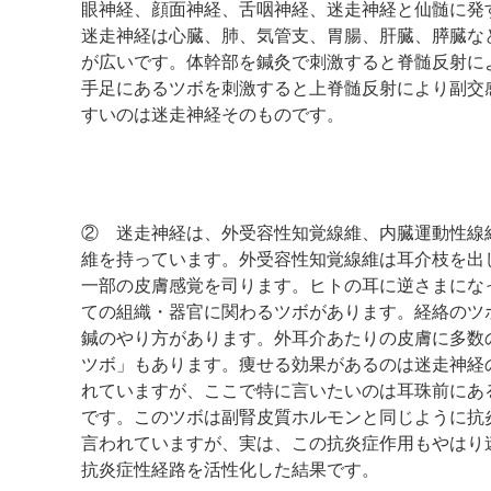
眼神経、顔面神経、舌咽神経、迷走神経と仙髄に発
迷走神経は心臓、肺、気管支、胃腸、肝臓、膵臓な
が広いです。体幹部を鍼灸で刺激すると脊髄反射に
手足にあるツボを刺激すると上脊髄反射により副交
すいのは迷走神経そのものです。
② 迷走神経は、外受容性知覚線維、内臓運動性線
維を持っています。外受容性知覚線維は耳介枝を出
一部の皮膚感覚を司ります。ヒトの耳に逆さまにな
ての組織・器官に関わるツボがあります。経絡のツ
鍼のやり方があります。外耳介あたりの皮膚に多数
ツボ」もあります。痩せる効果があるのは迷走神経
れていますが、ここで特に言いたいのは耳珠前にあ
です。このツボは副腎皮質ホルモンと同じように抗
言われていますが、実は、この抗炎症作用もやはり
抗炎症性経路を活性化した結果です。