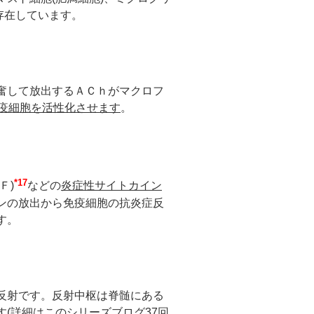
存在しています。
奮して放出するＡＣｈがマクロフ
疫細胞を活性化させます
。
*17
Ｆ)
などの
炎症性サイトカイン
ンの放出から免疫細胞の抗炎症反
す。
反射です。反射中枢は脊髄にある
(詳細はこのシリーズブログ37回