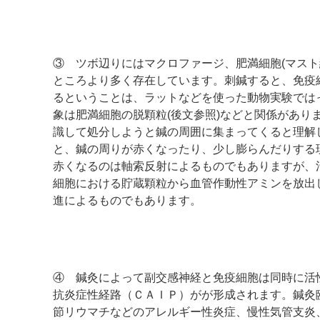
③ ツボ辺りにはマクロファージ、肥満細胞(マスト
ところより多く存在しています。刺鍼すると、免疫
るということは、ラットなどを使った動物実験では
象は肥満細胞の脱顆粒(後文参照)などと関係があり
識して処分しようと鍼の周囲に集まってくると理解
と、鍼の周りが赤くなったり、少し膨らんだりする
赤くなるのは軸索反射によるものでもありますが、
細胞における貯蔵顆粒から血管作動性アミンを放出
進によるものでもあります。
④ 鍼灸によって副交感神経と免疫細胞は同時に活
抗炎症性経路（ＣＡＩＰ）がが形成されます。鍼灸
節リウマチなどのアレルギー性炎症、慢性気管支炎