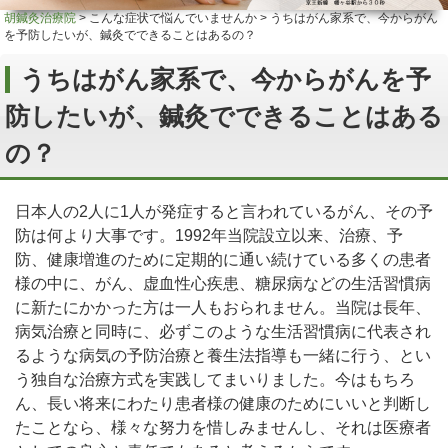
胡鍼灸治療院
>
こんな症状で悩んでいませんか
>
うちはがん家系で、今からがん
を予防したいが、鍼灸でできることはあるの？
うちはがん家系で、今からがんを予
防したいが、鍼灸でできることはある
の？
日本人の2人に1人が発症すると言われているがん、その予
防は何より大事です。1992年当院設立以来、治療、予
防、健康増進のために定期的に通い続けている多くの患者
様の中に、がん、虚血性心疾患、糖尿病などの生活習慣病
に新たにかかった方は一人もおられません。当院は長年、
病気治療と同時に、必ずこのような生活習慣病に代表され
るような病気の予防治療と養生法指導も一緒に行う、とい
う独自な治療方式を実践してまいりました。今はもちろ
ん、長い将来にわたり患者様の健康のためにいいと判断し
たことなら、様々な努力を惜しみませんし、それは医療者