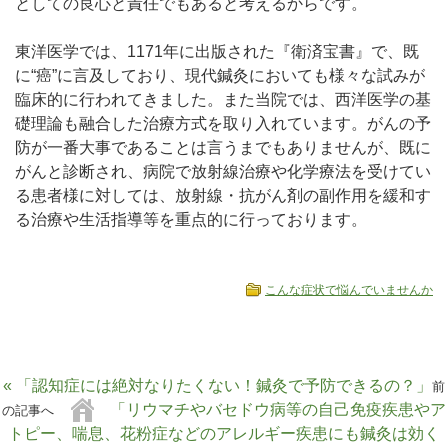
としての良心と責任でもあると考えるからです。
東洋医学では、1171年に出版された『衛済宝書』で、既
に“癌”に言及しており、現代鍼灸においても様々な試みが
臨床的に行われてきました。また当院では、西洋医学の基
礎理論も融合した治療方式を取り入れています。がんの予
防が一番大事であることは言うまでもありませんが、既に
がんと診断され、病院で放射線治療や化学療法を受けてい
る患者様に対しては、放射線・抗がん剤の副作用を緩和す
る治療や生活指導等を重点的に行っております。
こんな症状で悩んでいませんか
« 「認知症には絶対なりたくない！鍼灸で予防できるの？」
前
「リウマチやバセドウ病等の自己免疫疾患やア
の記事へ
トピー、喘息、花粉症などのアレルギー疾患にも鍼灸は効く