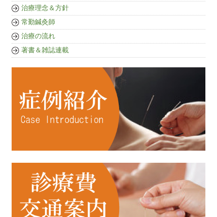
治療理念＆方針
常勤鍼灸師
治療の流れ
著書＆雑誌連載