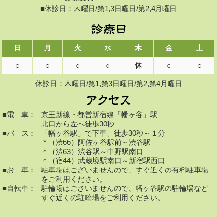
■休診日：木曜日/第1,3日曜日/第2,4月曜日
日
月
火
水
木
金
土
休
○
○
○
○
○
○
休診日：木曜日/第1,第3日曜日/第2,第4月曜日
■電 車：
京王新線・都営新宿線「幡ヶ谷」駅
北口から左へ徒歩30秒
■バ ス：
「幡ヶ谷駅」で下車、徒歩30秒～１分
＊（渋66）阿佐ヶ谷駅前～渋谷駅
＊（渋63）渋谷駅～中野駅南口
＊（宿44）武蔵境駅南口～新宿駅西口
■お 車：
駐車場はございませんので、すぐ近くの有料駐車場
をご利用ください。
■自転車：
駐輪場はございませんので、幡ヶ谷駅の駐輪場など
すぐ近くの駐輪場をご利用ください。