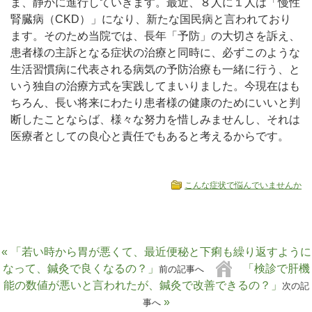
ま、静かに進行していきます。最近、８人に１人は「慢性
腎臓病（CKD）」になり、新たな国民病と言われており
ます。そのため当院では、長年「予防」の大切さを訴え、
患者様の主訴となる症状の治療と同時に、必ずこのような
生活習慣病に代表される病気の予防治療も一緒に行う、と
いう独自の治療方式を実践してまいりました。今現在はも
ちろん、長い将来にわたり患者様の健康のためにいいと判
断したことならば、様々な努力を惜しみませんし、それは
医療者としての良心と責任でもあると考えるからです。
こんな症状で悩んでいませんか
« 「若い時から胃が悪くて、最近便秘と下痢も繰り返すように
なって、鍼灸で良くなるの？」
「検診で肝機
前の記事へ
能の数値が悪いと言われたが、鍼灸で改善できるの？」
次の記
»
事へ