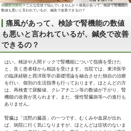
胡鍼灸治療院
>
こんな症状で悩んでいませんか
>
痛風があって、検診で腎機能の
数値も悪いと言われているが、鍼灸で改善できるの？
痛風があって、検診で腎機能の数値
も悪いと言われているが、鍼灸で改善
できるの？
はい。検診や人間ドックで腎機能について指摘を受けた
と、良く患者様から相談を受けます。当院では、東洋医学
の臨床経験と西洋医学の基礎理論を融合させた独自の治療
を行い、個別の生活指導も行っております。ほとんどの方
は、再検査で尿酸値、クレアチニン等の数値が下がり、腎
機能の改善が見られます。また、慢性腎臓病等への進行も
ありません。
腎臓は「沈黙の臓器」の一つです。むくみや血尿が出れ
ば、病院に行く気になりますが、ほとんどは症状のないま