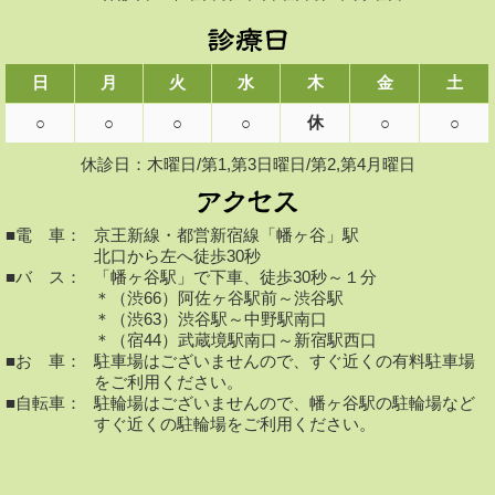
日
月
火
水
木
金
土
休
○
○
○
○
○
○
休診日：木曜日/第1,第3日曜日/第2,第4月曜日
■電 車：
京王新線・都営新宿線「幡ヶ谷」駅
北口から左へ徒歩30秒
■バ ス：
「幡ヶ谷駅」で下車、徒歩30秒～１分
＊（渋66）阿佐ヶ谷駅前～渋谷駅
＊（渋63）渋谷駅～中野駅南口
＊（宿44）武蔵境駅南口～新宿駅西口
■お 車：
駐車場はございませんので、すぐ近くの有料駐車場
をご利用ください。
■自転車：
駐輪場はございませんので、幡ヶ谷駅の駐輪場など
すぐ近くの駐輪場をご利用ください。