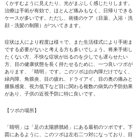
くかすむように見えたり、光がまぶしく感じたりします。
治療は手術が有効で、ほとんど痛みもなく、日帰りできる
ケースが多いです。ただし、術後のケア（目薬、入浴・洗
顔・洗髪の制限）がついてきます。
症状は人により程度は様々で、また生活様式により手術ま
でする必要がないと考える方も多いでしょう。将来手術し
たくない方、不快な症状が出るのを少しでも遅らせたい
方、目の健康状態を長く持たせるために、一つ良いツボが
あります、「睛明」です。このツボは白内障だけでなく、
緑内障、角膜炎、目の疲れ、ドライアイ、目の奥の痛みと
腫脹感覚、視力低下など目に関わる複数の病気の予防効果
があり、子供の近視予防に特に良いです。
【ツボの場所】
「睛明」は「足の太陽膀胱経」にある最初のツボです。下
図にあるように、このツボは左右二つ対になっており、目