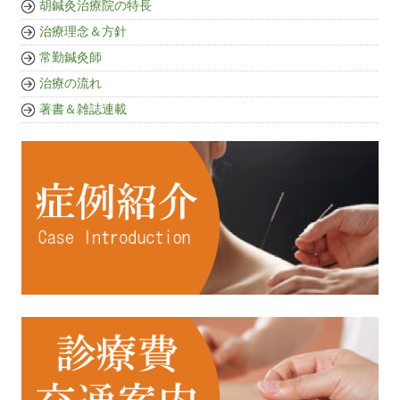
胡鍼灸治療院の特長
治療理念＆方針
常勤鍼灸師
治療の流れ
著書＆雑誌連載