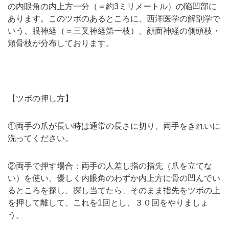
の内眼角の内上方一分（＝約3ミリメートル）の陥凹部に
あります。このツボのあるところに、西洋医学の解剖学で
いう、眼神経（＝三叉神経第一枝）、顔面神経の側頭枝・
頬骨枝が分布しております。
【ツボの押し方】
①両手の爪が長い時は通常の長さに切り、両手をきれいに
洗ってください。
②両手で押す場合：両手の人差し指の指先（爪を立てな
い）を使い、優しく内眼角のわずか内上方に骨の凹んでい
るところを探し、探し当てたら、そのまま指先をツボの上
を押して離して、これを1回とし、３０回をやりましょ
う。