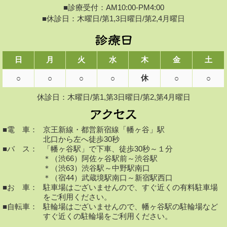
■診療受付：AM10:00-PM4:00
■休診日：木曜日/第1,3日曜日/第2,4月曜日
日
月
火
水
木
金
土
休
○
○
○
○
○
○
休診日：木曜日/第1,第3日曜日/第2,第4月曜日
■電 車：
京王新線・都営新宿線「幡ヶ谷」駅
北口から左へ徒歩30秒
■バ ス：
「幡ヶ谷駅」で下車、徒歩30秒～１分
＊（渋66）阿佐ヶ谷駅前～渋谷駅
＊（渋63）渋谷駅～中野駅南口
＊（宿44）武蔵境駅南口～新宿駅西口
■お 車：
駐車場はございませんので、すぐ近くの有料駐車場
をご利用ください。
■自転車：
駐輪場はございませんので、幡ヶ谷駅の駐輪場など
すぐ近くの駐輪場をご利用ください。