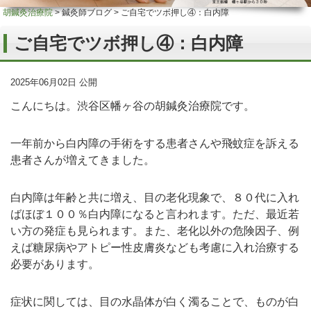
胡鍼灸治療院
>
鍼灸師ブログ
>
ご自宅でツボ押し④：白内障
ご自宅でツボ押し④：白内障
2025年06月02日 公開
こんにちは。渋谷区幡ヶ谷の胡鍼灸治療院です。
一年前から白内障の手術をする患者さんや飛蚊症を訴える
患者さんが増えてきました。
白内障は年齢と共に増え、目の老化現象で、８０代に入れ
ばほぼ１００％白内障になると言われます。ただ、最近若
い方の発症も見られます。また、老化以外の危険因子、例
えば糖尿病やアトピー性皮膚炎なども考慮に入れ治療する
必要があります。
症状に関しては、目の水晶体が白く濁ることで、ものが白