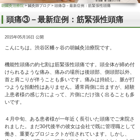
胡鍼灸治療院
>
鍼灸師ブログ
>
頭痛③－最新症例：筋緊張性頭痛
頭痛③－最新症例：筋緊張性頭痛
2015年05月16日 公開
こんにちは。渋谷区幡ヶ谷の胡鍼灸治療院です。
機能性頭痛の約七割は筋緊張性頭痛です。頭全体が締め付
けられるような痛み、痛みの場所は後頭部、側頭部以外、
首と肩こりが伴うことも多いです。痛みは持続し、脈が打
つような拍動性はありません。通常両側に出ますが、経験
上患者様の感じ方によって、片側にだけ強く出ることも多
いです。
４月中旬、ある患者様が一年近く長引いた頭痛でご来院さ
れました。まだ30代後半の彼女は会社で既に管理職として
働き、重要なプロジェクトが任されています。しかし、