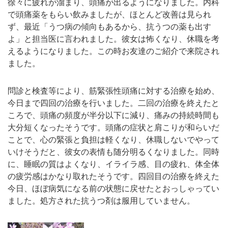
徐々に疲れが溜まり、頭痛が出るようになりました。内科
で頭痛薬をもらい飲みましたが、ほとんど改善は見られ
ず、最近「うつ病の傾向もあるから、抗うつの薬も出す
よ」と担当医に言われました。彼女は怖くなり、休職を考
えるようになりました。この時お友達のご紹介で来院され
ました。
問診と検査等により、筋緊張性頭痛に対する治療を始め、
今日まで四回の治療を行いました。二回の治療を終えたと
ころで、頭痛の頻度が半分以下に減り、痛みの持続時間も
大分短くなったそうです。頭痛の症状と肩こりが和らいだ
ことで、心の緊張と負担は軽くなり、休職しないでやって
いけそうだと、彼女の表情も随分明るくなりました。同時
に、睡眠の質はよくなり、イライラ感、目の疲れ、体全体
の疲労感はかなり取れたそうです。四回目の治療を終えた
今日、ほぼ病気になる前の状態に戻せたとおっしゃってい
ました。処方された抗うつ剤は服用していません。