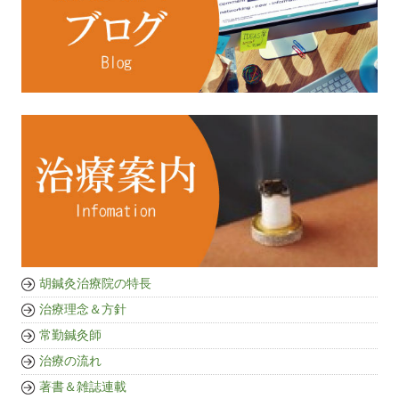
胡鍼灸治療院の特長
治療理念＆方針
常勤鍼灸師
治療の流れ
著書＆雑誌連載