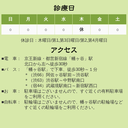
日
月
火
水
木
金
土
休
○
○
○
○
○
○
休診日：木曜日/第1,第3日曜日/第2,第4月曜日
■電 車：
京王新線・都営新宿線「幡ヶ谷」駅
北口から左へ徒歩30秒
■バ ス：
「幡ヶ谷駅」で下車、徒歩30秒～１分
＊（渋66）阿佐ヶ谷駅前～渋谷駅
＊（渋63）渋谷駅～中野駅南口
＊（宿44）武蔵境駅南口～新宿駅西口
■お 車：
駐車場はございませんので、すぐ近くの有料駐車場
をご利用ください。
■自転車：
駐輪場はございませんので、幡ヶ谷駅の駐輪場など
すぐ近くの駐輪場をご利用ください。